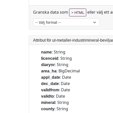
Granska data som
eller välj ett
HTML
Attribut för ut-metaller-industrimineral-bevilj
: String
name
: String
licenceid
: String
diarynr
: BigDecimal
area_ha
: Date
appl_date
: Date
dec_date
: Date
validfrom
: Date
validto
: String
mineral
: String
county