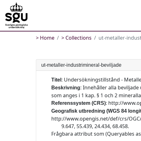
Home
Collections
ut-metaller-indus
ut-metaller-industrimineral-beviljade
:
Undersökningstillstånd - Metalle
Titel
:
Innehåller alla beviljad
Beskrivning
som anges i 1 kap. § 1 och 2 minerall
:
http://www.o
Referenssystem (CRS)
Geografisk utbredning (WGS 84 longit
http://www.opengis.net/def/crs/OGC
9.647, 55.439, 24.434, 68.458.
Frågbara attribut som (Queryables a