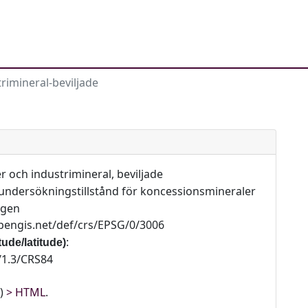
trimineral-beviljade
r och industrimineral, beviljade
e undersökningstillstånd för koncessionsmineraler
agen
pengis.net/def/crs/EPSG/0/3006
:
ude/latitude)
/1.3/CRS84
s)
HTML
.