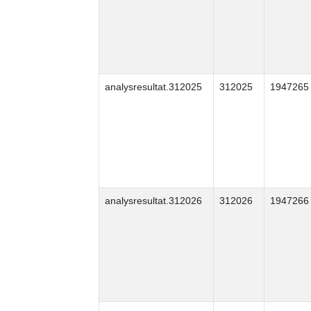
analysresultat.312025
312025
1947265
analysresultat.312026
312026
1947266