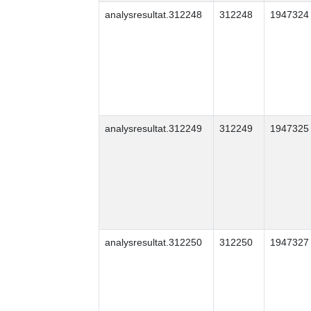
analysresultat.312248
312248
1947324
analysresultat.312249
312249
1947325
analysresultat.312250
312250
1947327