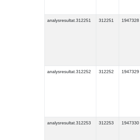
analysresultat.312251
312251
1947328
analysresultat.312252
312252
1947329
analysresultat.312253
312253
1947330