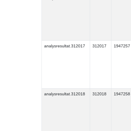
analysresultat.312017
312017
1947257
analysresultat.312018
312018
1947258