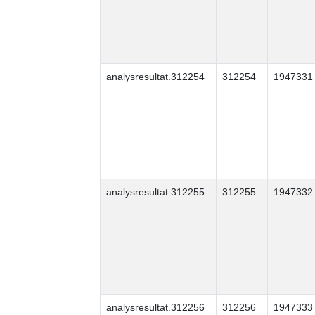
analysresultat.312254
312254
1947331
analysresultat.312255
312255
1947332
analysresultat.312256
312256
1947333