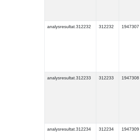
analysresultat.312232
312232
1947307
analysresultat.312233
312233
1947308
analysresultat.312234
312234
1947309