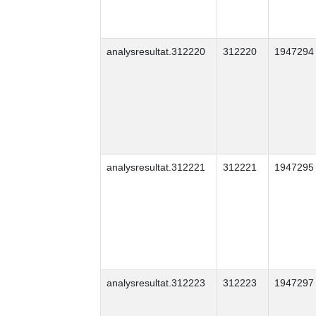
analysresultat.312220
312220
1947294
analysresultat.312221
312221
1947295
analysresultat.312223
312223
1947297