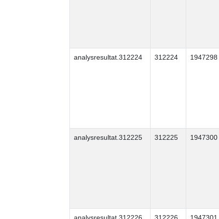
analysresultat.312224
312224
1947298
analysresultat.312225
312225
1947300
analysresultat.312226
312226
1947301