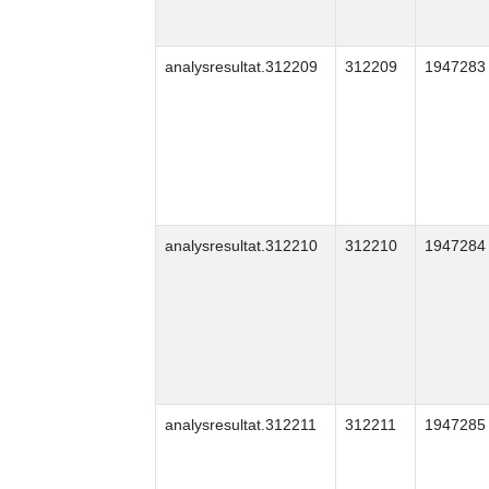
analysresultat.312209
312209
1947283
analysresultat.312210
312210
1947284
analysresultat.312211
312211
1947285