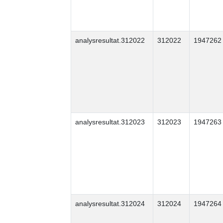
analysresultat.312022
312022
1947262
analysresultat.312023
312023
1947263
analysresultat.312024
312024
1947264