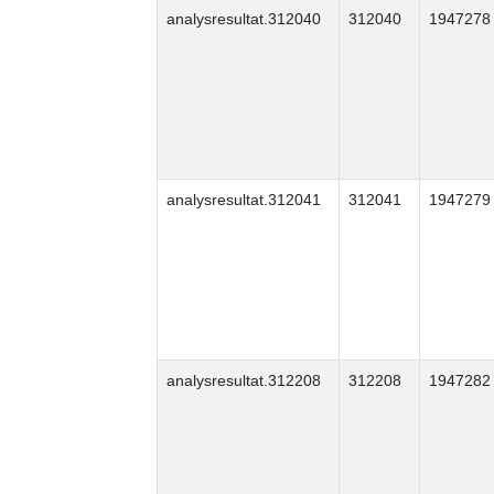
analysresultat.312040
312040
1947278
analysresultat.312041
312041
1947279
analysresultat.312208
312208
1947282