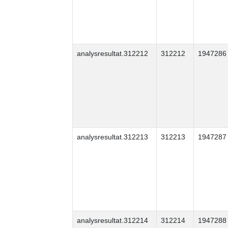
analysresultat.312212
312212
1947286
analysresultat.312213
312213
1947287
analysresultat.312214
312214
1947288