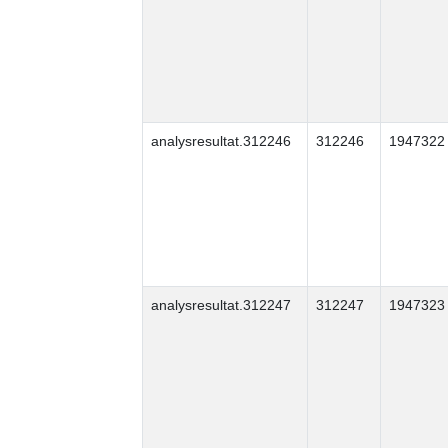
analysresultat.312246
312246
1947322
analysresultat.312247
312247
1947323