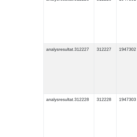
analysresultat.312227
312227
1947302
analysresultat.312228
312228
1947303