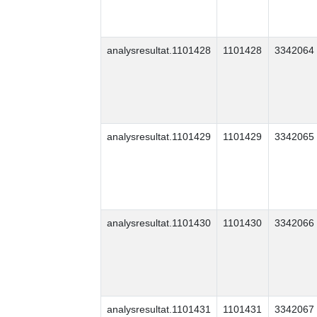
analysresultat.1101428
1101428
3342064
analysresultat.1101429
1101429
3342065
analysresultat.1101430
1101430
3342066
analysresultat.1101431
1101431
3342067