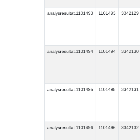
analysresultat.1101493
1101493
3342129
analysresultat.1101494
1101494
3342130
analysresultat.1101495
1101495
3342131
analysresultat.1101496
1101496
3342132