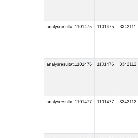
analysresultat.1101475
1101475
3342111
analysresultat.1101476
1101476
3342112
analysresultat.1101477
1101477
3342113