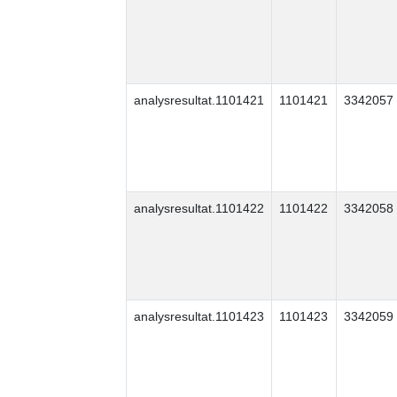
analysresultat.1101421
1101421
3342057
analysresultat.1101422
1101422
3342058
analysresultat.1101423
1101423
3342059