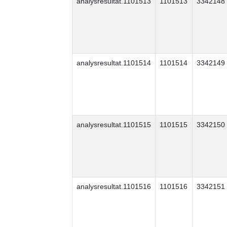
analysresultat.1101513
1101513
3342148
analysresultat.1101514
1101514
3342149
analysresultat.1101515
1101515
3342150
analysresultat.1101516
1101516
3342151