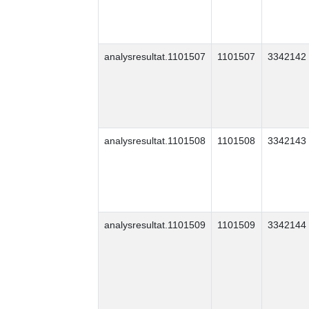
analysresultat.1101507
1101507
3342142
analysresultat.1101508
1101508
3342143
analysresultat.1101509
1101509
3342144