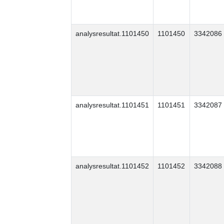
analysresultat.1101450
1101450
3342086
analysresultat.1101451
1101451
3342087
analysresultat.1101452
1101452
3342088