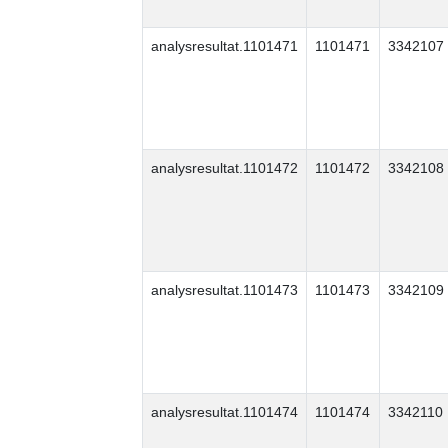
analysresultat.1101471
1101471
3342107
analysresultat.1101472
1101472
3342108
analysresultat.1101473
1101473
3342109
analysresultat.1101474
1101474
3342110