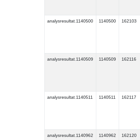
analysresultat.1140500
1140500
162103
analysresultat.1140509
1140509
162116
analysresultat.1140511
1140511
162117
analysresultat.1140962
1140962
162120