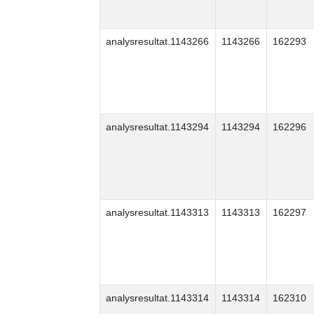
analysresultat.1143266
1143266
162293
analysresultat.1143294
1143294
162296
analysresultat.1143313
1143313
162297
analysresultat.1143314
1143314
162310