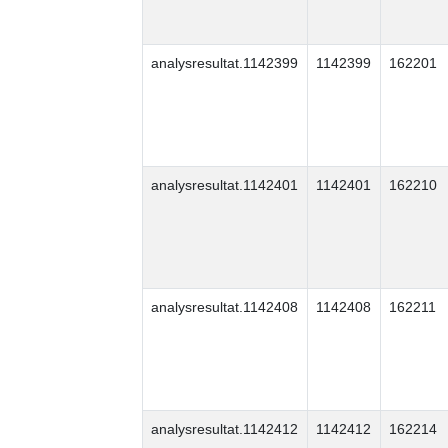
analysresultat.1142399
1142399
162201
analysresultat.1142401
1142401
162210
analysresultat.1142408
1142408
162211
analysresultat.1142412
1142412
162214