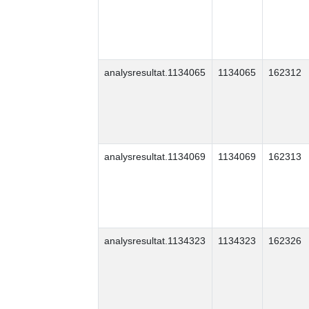
analysresultat.1134065
1134065
162312
analysresultat.1134069
1134069
162313
analysresultat.1134323
1134323
162326