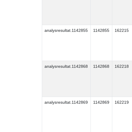
analysresultat.1142855
1142855
162215
analysresultat.1142868
1142868
162218
analysresultat.1142869
1142869
162219