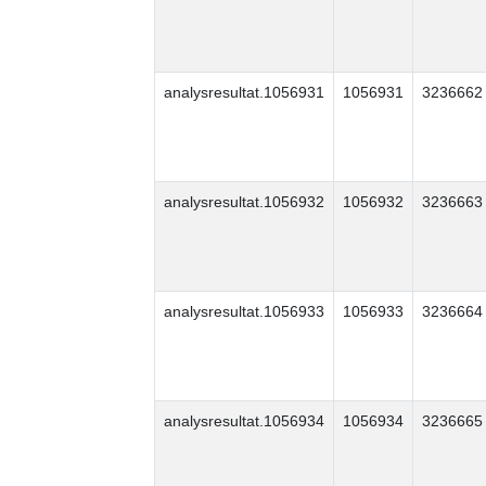
analysresultat.1056931
1056931
3236662
analysresultat.1056932
1056932
3236663
analysresultat.1056933
1056933
3236664
analysresultat.1056934
1056934
3236665