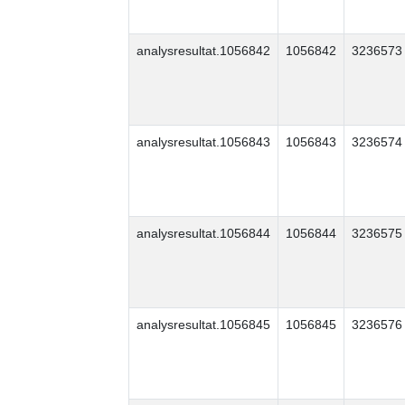
analysresultat.1056842
1056842
3236573
analysresultat.1056843
1056843
3236574
analysresultat.1056844
1056844
3236575
analysresultat.1056845
1056845
3236576