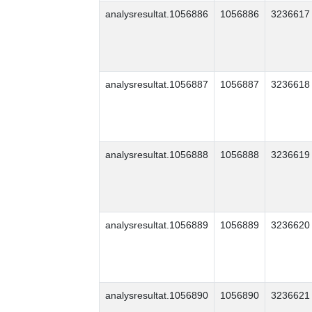
analysresultat.1056886
1056886
3236617
analysresultat.1056887
1056887
3236618
analysresultat.1056888
1056888
3236619
analysresultat.1056889
1056889
3236620
analysresultat.1056890
1056890
3236621