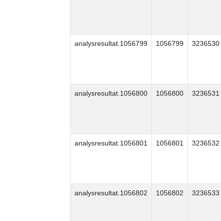
analysresultat.1056799
1056799
3236530
analysresultat.1056800
1056800
3236531
analysresultat.1056801
1056801
3236532
analysresultat.1056802
1056802
3236533