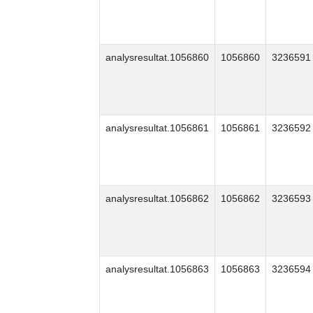
analysresultat.1056860
1056860
3236591
analysresultat.1056861
1056861
3236592
analysresultat.1056862
1056862
3236593
analysresultat.1056863
1056863
3236594