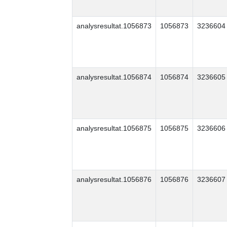
analysresultat.1056873
1056873
3236604
analysresultat.1056874
1056874
3236605
analysresultat.1056875
1056875
3236606
analysresultat.1056876
1056876
3236607