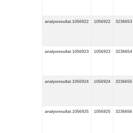
analysresultat.1056922
1056922
3236653
analysresultat.1056923
1056923
3236654
analysresultat.1056924
1056924
3236655
analysresultat.1056925
1056925
3236656