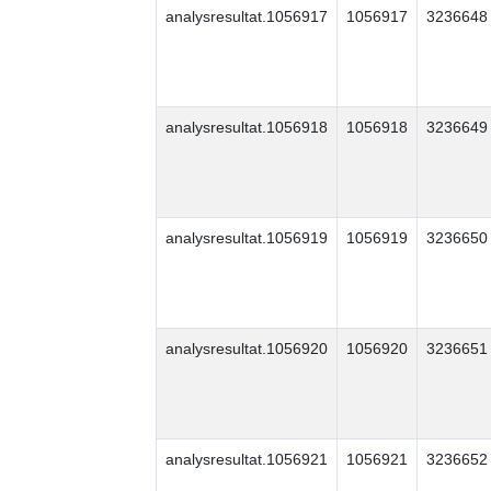
analysresultat.1056917
1056917
3236648
analysresultat.1056918
1056918
3236649
analysresultat.1056919
1056919
3236650
analysresultat.1056920
1056920
3236651
analysresultat.1056921
1056921
3236652