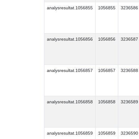
analysresultat.1056855
1056855
3236586
analysresultat.1056856
1056856
3236587
analysresultat.1056857
1056857
3236588
analysresultat.1056858
1056858
3236589
analysresultat.1056859
1056859
3236590