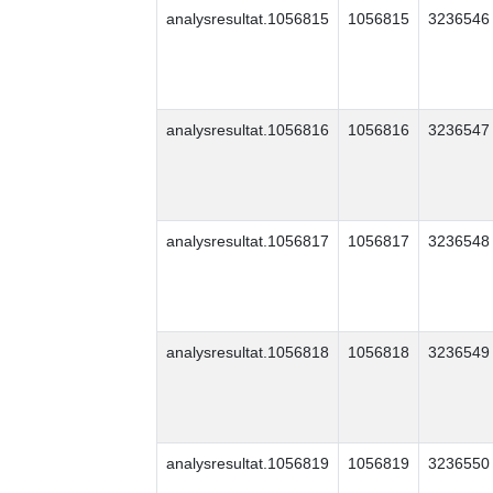
analysresultat.1056815
1056815
3236546
analysresultat.1056816
1056816
3236547
analysresultat.1056817
1056817
3236548
analysresultat.1056818
1056818
3236549
analysresultat.1056819
1056819
3236550