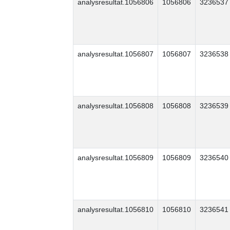
analysresultat.1056806
1056806
3236537
analysresultat.1056807
1056807
3236538
analysresultat.1056808
1056808
3236539
analysresultat.1056809
1056809
3236540
analysresultat.1056810
1056810
3236541