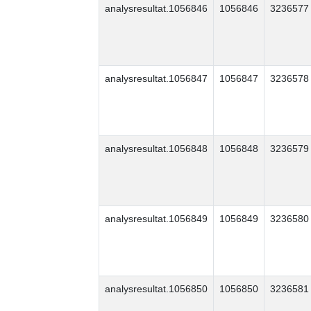
analysresultat.1056846
1056846
3236577
analysresultat.1056847
1056847
3236578
analysresultat.1056848
1056848
3236579
analysresultat.1056849
1056849
3236580
analysresultat.1056850
1056850
3236581