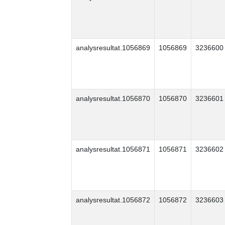
analysresultat.1056869
1056869
3236600
analysresultat.1056870
1056870
3236601
analysresultat.1056871
1056871
3236602
analysresultat.1056872
1056872
3236603