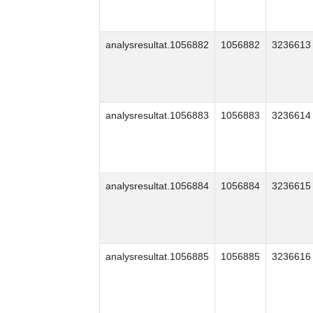
analysresultat.1056882
1056882
3236613
analysresultat.1056883
1056883
3236614
analysresultat.1056884
1056884
3236615
analysresultat.1056885
1056885
3236616