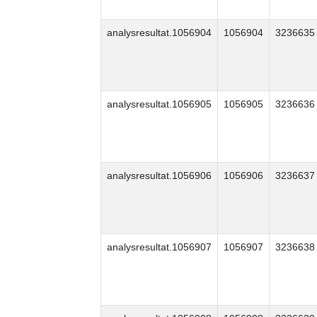
analysresultat.1056904
1056904
3236635
analysresultat.1056905
1056905
3236636
analysresultat.1056906
1056906
3236637
analysresultat.1056907
1056907
3236638