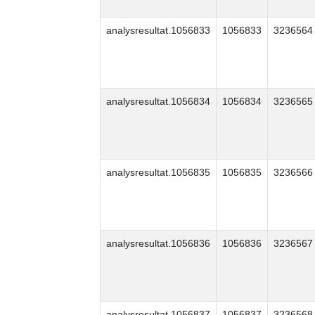
analysresultat.1056833
1056833
3236564
analysresultat.1056834
1056834
3236565
analysresultat.1056835
1056835
3236566
analysresultat.1056836
1056836
3236567
analysresultat.1056837
1056837
3236568