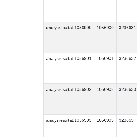
analysresultat.1056900
1056900
3236631
analysresultat.1056901
1056901
3236632
analysresultat.1056902
1056902
3236633
analysresultat.1056903
1056903
3236634