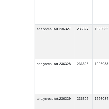
analysresultat.236327
236327
1926032
analysresultat.236328
236328
1926033
analysresultat.236329
236329
1926034