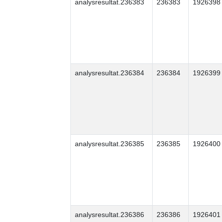
analysresultat.236383
236383
1926398
analysresultat.236384
236384
1926399
analysresultat.236385
236385
1926400
analysresultat.236386
236386
1926401