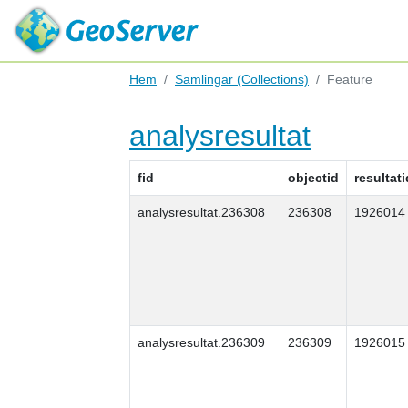
Hem
Samlingar (Collections)
Feature
analysresultat
fid
objectid
resultati
analysresultat.236308
236308
1926014
analysresultat.236309
236309
1926015