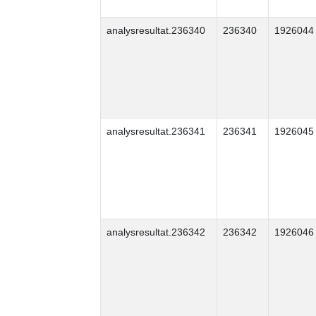
analysresultat.236340
236340
1926044
analysresultat.236341
236341
1926045
analysresultat.236342
236342
1926046