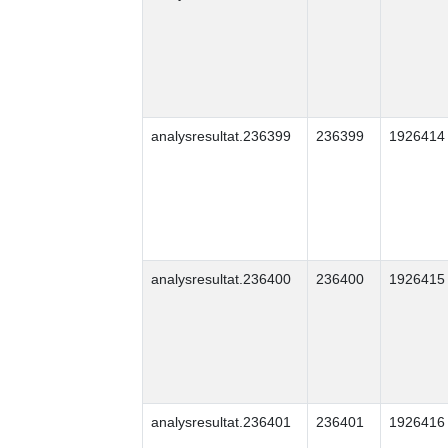
analysresultat.236399
236399
1926414
analysresultat.236400
236400
1926415
analysresultat.236401
236401
1926416