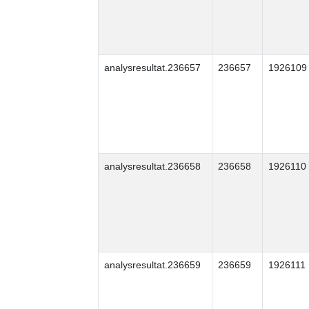
analysresultat.236657
236657
1926109
analysresultat.236658
236658
1926110
analysresultat.236659
236659
1926111