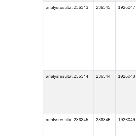
analysresultat.236343
236343
1926047
analysresultat.236344
236344
1926048
analysresultat.236345
236345
1926049