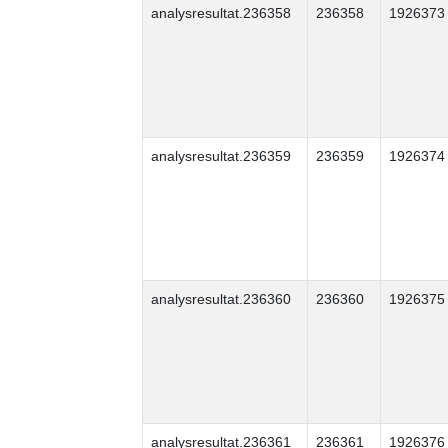
analysresultat.236358
236358
1926373
analysresultat.236359
236359
1926374
analysresultat.236360
236360
1926375
analysresultat.236361
236361
1926376