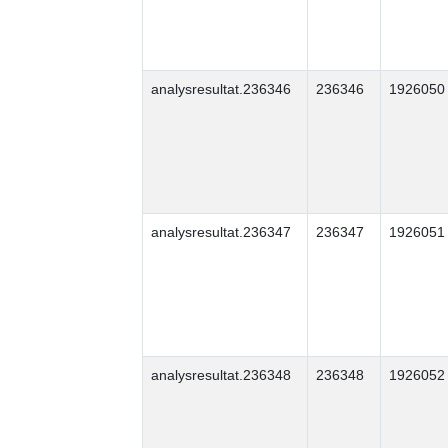
analysresultat.236346
236346
1926050
analysresultat.236347
236347
1926051
analysresultat.236348
236348
1926052