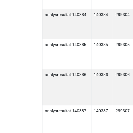
analysresultat.140384
140384
299304
analysresultat.140385
140385
299305
analysresultat.140386
140386
299306
analysresultat.140387
140387
299307