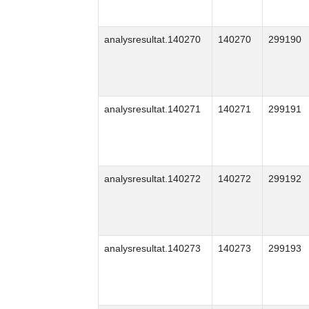
analysresultat.140270
140270
299190
analysresultat.140271
140271
299191
analysresultat.140272
140272
299192
analysresultat.140273
140273
299193