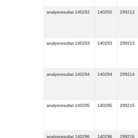
analysresultat.140292
140292
299212
analysresultat.140293
140293
299213
analysresultat.140294
140294
299214
analysresultat.140295
140295
299215
analysresultat.140296
140296
299216