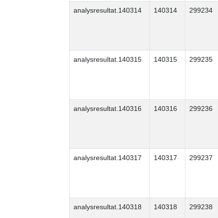
analysresultat.140314
140314
299234
analysresultat.140315
140315
299235
analysresultat.140316
140316
299236
analysresultat.140317
140317
299237
analysresultat.140318
140318
299238