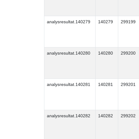
analysresultat.140279
140279
299199
analysresultat.140280
140280
299200
analysresultat.140281
140281
299201
analysresultat.140282
140282
299202