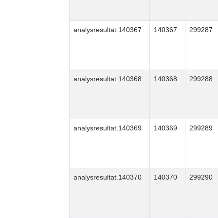
analysresultat.140367
140367
299287
analysresultat.140368
140368
299288
analysresultat.140369
140369
299289
analysresultat.140370
140370
299290