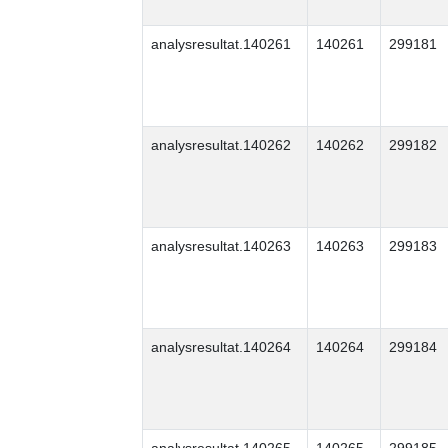
analysresultat.140261
140261
299181
analysresultat.140262
140262
299182
analysresultat.140263
140263
299183
analysresultat.140264
140264
299184