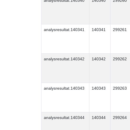
analysresultat.140340
140340
299260
analysresultat.140341
140341
299261
analysresultat.140342
140342
299262
analysresultat.140343
140343
299263
analysresultat.140344
140344
299264