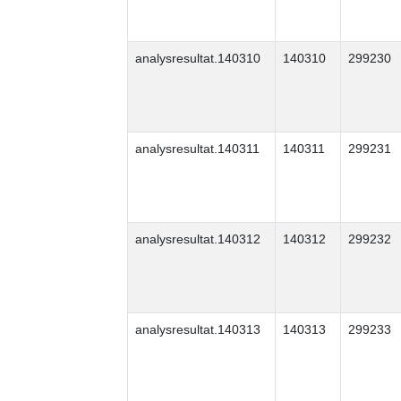
analysresultat.140310
140310
299230
analysresultat.140311
140311
299231
analysresultat.140312
140312
299232
analysresultat.140313
140313
299233