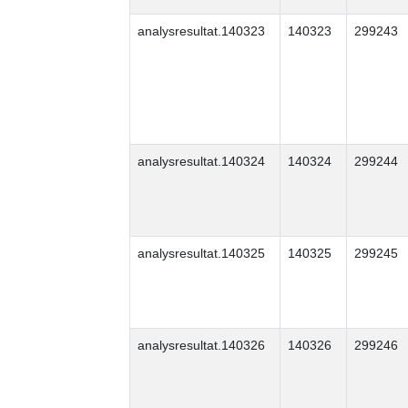
analysresultat.140323
140323
299243
analysresultat.140324
140324
299244
analysresultat.140325
140325
299245
analysresultat.140326
140326
299246