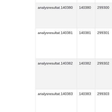
analysresultat.140380
140380
299300
analysresultat.140381
140381
299301
analysresultat.140382
140382
299302
analysresultat.140383
140383
299303