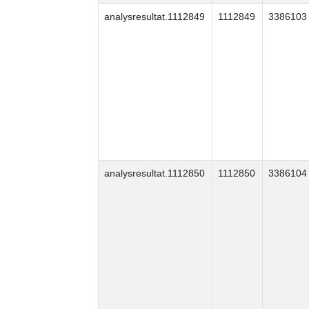
analysresultat.1112849
1112849
3386103
analysresultat.1112850
1112850
3386104