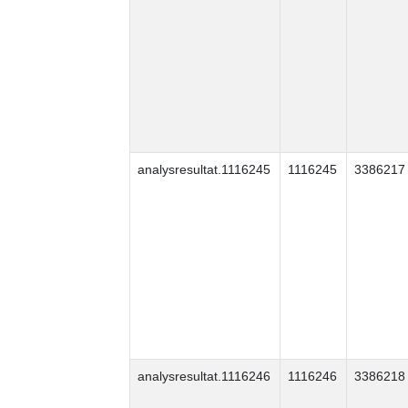
analysresultat.1116245
1116245
3386217
analysresultat.1116246
1116246
3386218