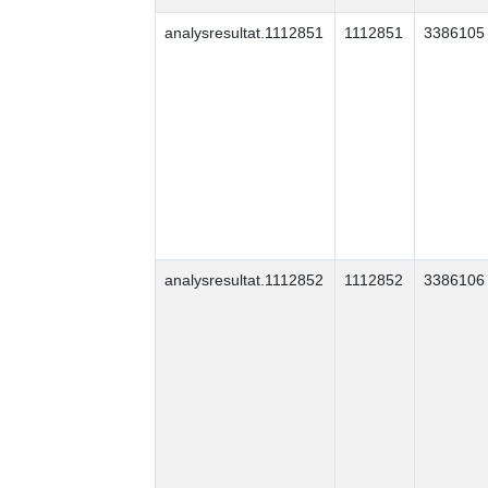
analysresultat.1112851
1112851
3386105
analysresultat.1112852
1112852
3386106