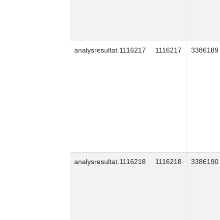
analysresultat.1116217
1116217
3386189
analysresultat.1116218
1116218
3386190