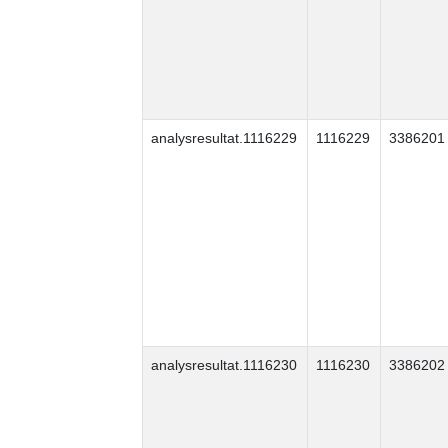
analysresultat.1116229
1116229
3386201
analysresultat.1116230
1116230
3386202