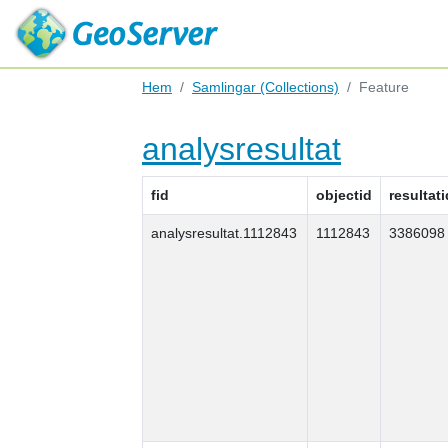
Hem
Samlingar (Collections)
Feature
analysresultat
fid
objectid
resultati
analysresultat.1112843
1112843
3386098