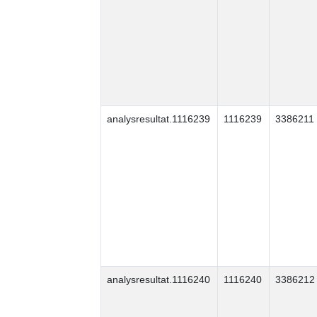
analysresultat.1116239
1116239
3386211
analysresultat.1116240
1116240
3386212