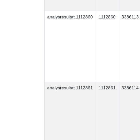
analysresultat.1112860
1112860
3386113
analysresultat.1112861
1112861
3386114