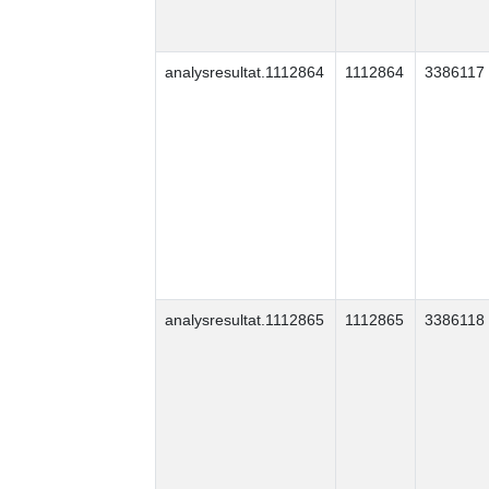
analysresultat.1112864
1112864
3386117
analysresultat.1112865
1112865
3386118