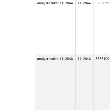
analysresultat.1112844
1112844
3386099
analysresultat.1112846
1112846
3386100