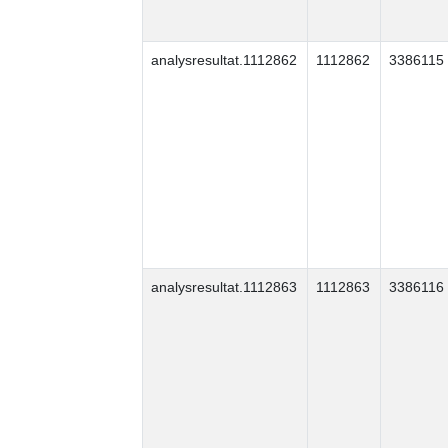
analysresultat.1112862
1112862
3386115
analysresultat.1112863
1112863
3386116