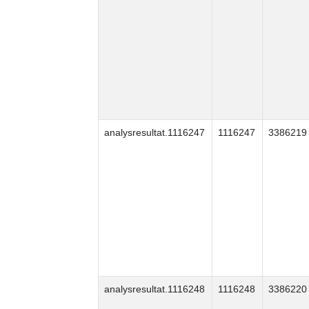
analysresultat.1116247
1116247
3386219
analysresultat.1116248
1116248
3386220