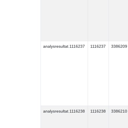
analysresultat.1116237
1116237
3386209
analysresultat.1116238
1116238
3386210