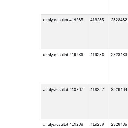
analysresultat.419285
419285
2328432
analysresultat.419286
419286
2328433
analysresultat.419287
419287
2328434
analysresultat.419288
419288
2328435