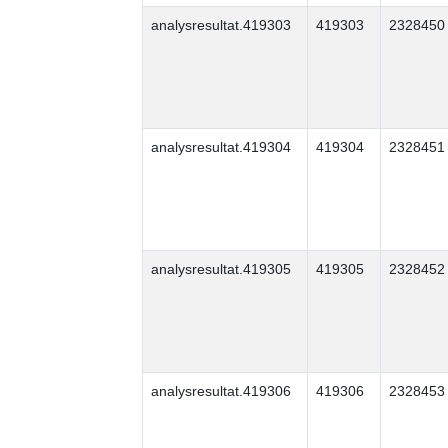
analysresultat.419303
419303
2328450
analysresultat.419304
419304
2328451
analysresultat.419305
419305
2328452
analysresultat.419306
419306
2328453