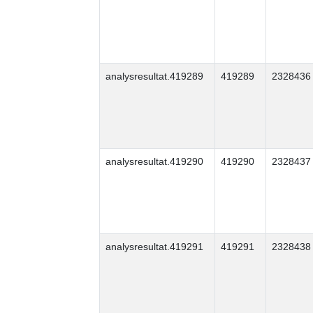
analysresultat.419289
419289
2328436
analysresultat.419290
419290
2328437
analysresultat.419291
419291
2328438