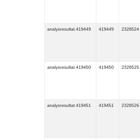
analysresultat.419449
419449
2328524
analysresultat.419450
419450
2328525
analysresultat.419451
419451
2328526