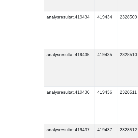
analysresultat.419434
419434
2328509
analysresultat.419435
419435
2328510
analysresultat.419436
419436
2328511
analysresultat.419437
419437
2328512