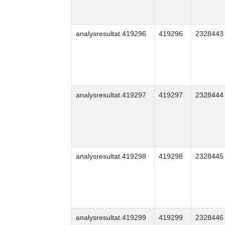
analysresultat.419296
419296
2328443
analysresultat.419297
419297
2328444
analysresultat.419298
419298
2328445
analysresultat.419299
419299
2328446