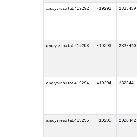
analysresultat.419292
419292
2328439
analysresultat.419293
419293
2328440
analysresultat.419294
419294
2328441
analysresultat.419295
419295
2328442