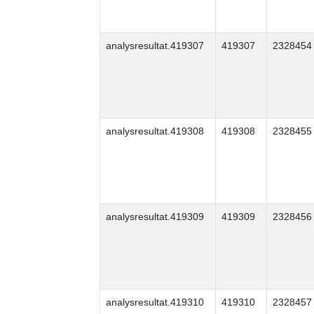
analysresultat.419307
419307
2328454
analysresultat.419308
419308
2328455
analysresultat.419309
419309
2328456
analysresultat.419310
419310
2328457