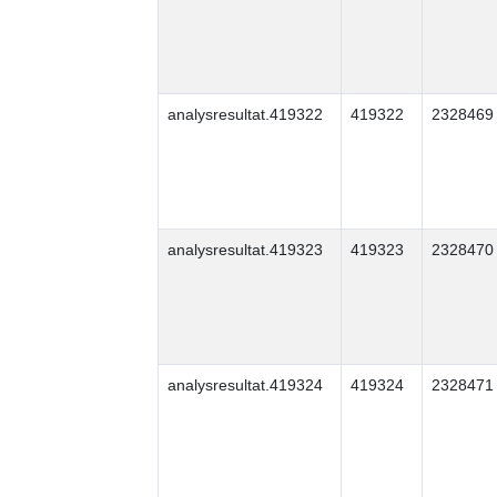
analysresultat.419322
419322
2328469
analysresultat.419323
419323
2328470
analysresultat.419324
419324
2328471