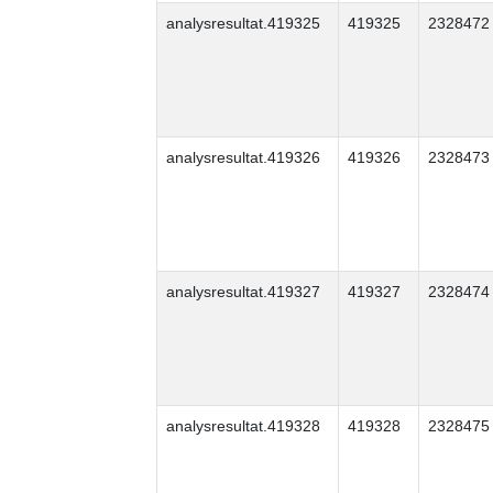
analysresultat.419325
419325
2328472
analysresultat.419326
419326
2328473
analysresultat.419327
419327
2328474
analysresultat.419328
419328
2328475