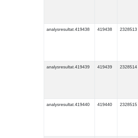
analysresultat.419438
419438
2328513
analysresultat.419439
419439
2328514
analysresultat.419440
419440
2328515