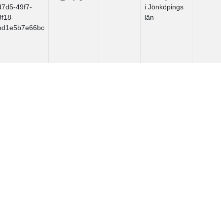
d7d5-49f7-
i Jönköpings
8f18-
län
bd1e5b7e66bc
a3f2d27d-
db_miljogifter
LST-F
Länsstyrelsen
d7d5-49f7-
i Jönköpings
8f18-
län
bd1e5b7e66bc
a3f2d27d-
db_miljogifter
LST-F
Länsstyrelsen
d7d5-49f7-
i Jönköpings
8f18-
län
bd1e5b7e66bc