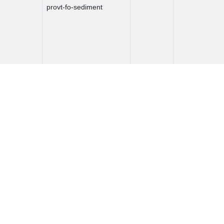
provt-fo-sediment
und-lst-verifierande-
ENSUCON
PRIFOR
provt-fo-sediment
und-lst-verifierande-
ENSUCON
PRIFOR
provt-fo-sediment