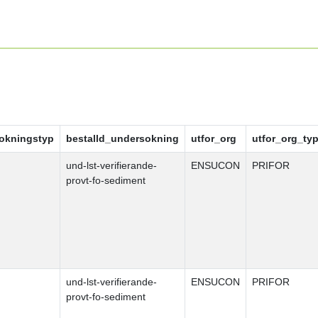
okningstyp
bestalld_undersokning
utfor_org
utfor_org_ty
und-lst-verifierande-
ENSUCON
PRIFOR
provt-fo-sediment
und-lst-verifierande-
ENSUCON
PRIFOR
provt-fo-sediment