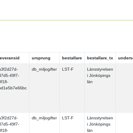
leveransid
ursprung
bestallare
bestallare_tx
unders
a3f2d27d-
db_miljogifter
LST-F
Länsstyrelsen
d7d5-49f7-
i Jönköpings
8f18-
län
bd1e5b7e66bc
a3f2d27d-
db_miljogifter
LST-F
Länsstyrelsen
d7d5-49f7-
i Jönköpings
8f18-
län