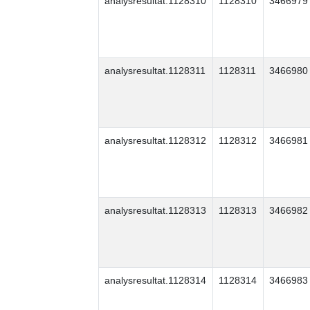
analysresultat.1128310
1128310
3466979
analysresultat.1128311
1128311
3466980
analysresultat.1128312
1128312
3466981
analysresultat.1128313
1128313
3466982
analysresultat.1128314
1128314
3466983