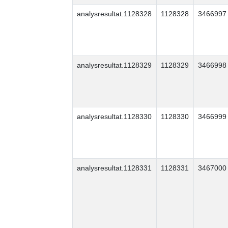
analysresultat.1128328
1128328
3466997
analysresultat.1128329
1128329
3466998
analysresultat.1128330
1128330
3466999
analysresultat.1128331
1128331
3467000