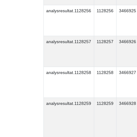
analysresultat.1128256
1128256
3466925
analysresultat.1128257
1128257
3466926
analysresultat.1128258
1128258
3466927
analysresultat.1128259
1128259
3466928