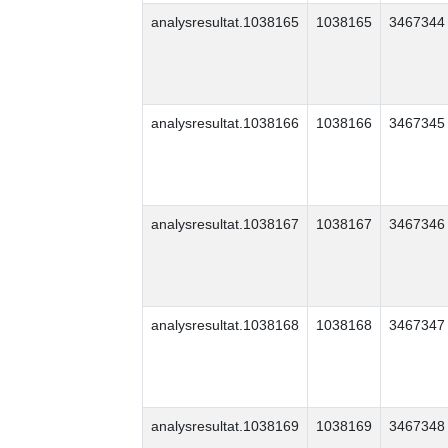
analysresultat.1038165
1038165
3467344
analysresultat.1038166
1038166
3467345
analysresultat.1038167
1038167
3467346
analysresultat.1038168
1038168
3467347
analysresultat.1038169
1038169
3467348