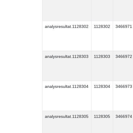
analysresultat.1128302
1128302
3466971
analysresultat.1128303
1128303
3466972
analysresultat.1128304
1128304
3466973
analysresultat.1128305
1128305
3466974