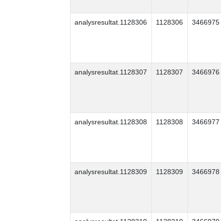
analysresultat.1128306
1128306
3466975
analysresultat.1128307
1128307
3466976
analysresultat.1128308
1128308
3466977
analysresultat.1128309
1128309
3466978