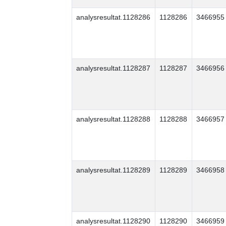
analysresultat.1128286
1128286
3466955
analysresultat.1128287
1128287
3466956
analysresultat.1128288
1128288
3466957
analysresultat.1128289
1128289
3466958
analysresultat.1128290
1128290
3466959