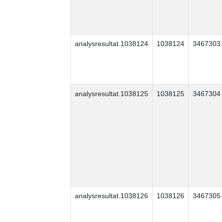
analysresultat.1038124
1038124
3467303
analysresultat.1038125
1038125
3467304
analysresultat.1038126
1038126
3467305