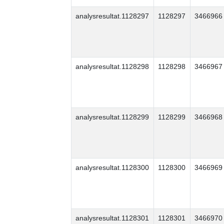
analysresultat.1128297
1128297
3466966
analysresultat.1128298
1128298
3466967
analysresultat.1128299
1128299
3466968
analysresultat.1128300
1128300
3466969
analysresultat.1128301
1128301
3466970