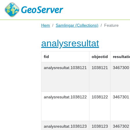
Hem
Samlingar (Collections)
Feature
analysresultat
fid
objectid
resultati
analysresultat.1038121
1038121
3467300
analysresultat.1038122
1038122
3467301
analysresultat.1038123
1038123
3467302