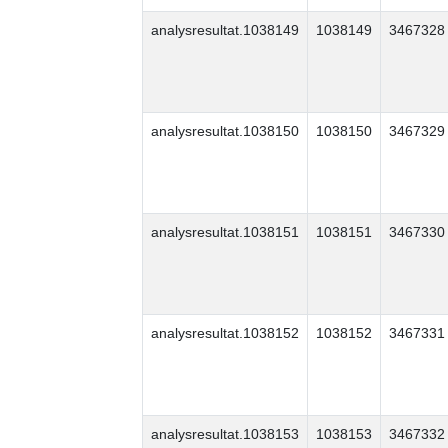
analysresultat.1038149
1038149
3467328
analysresultat.1038150
1038150
3467329
analysresultat.1038151
1038151
3467330
analysresultat.1038152
1038152
3467331
analysresultat.1038153
1038153
3467332