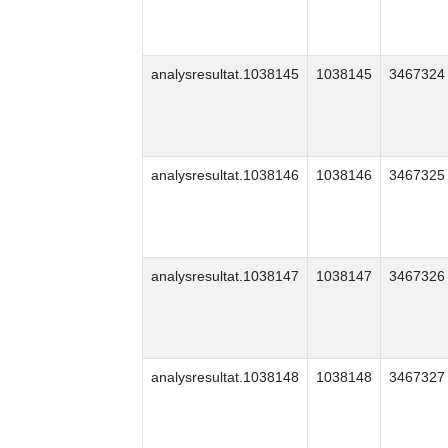
analysresultat.1038145
1038145
3467324
analysresultat.1038146
1038146
3467325
analysresultat.1038147
1038147
3467326
analysresultat.1038148
1038148
3467327