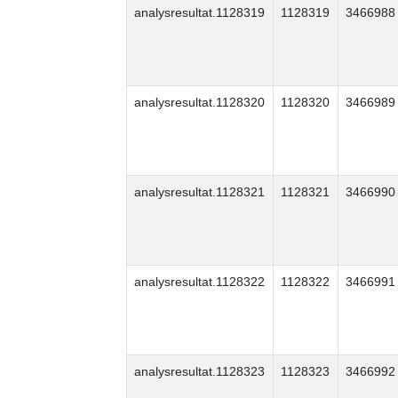
analysresultat.1128319
1128319
3466988
analysresultat.1128320
1128320
3466989
analysresultat.1128321
1128321
3466990
analysresultat.1128322
1128322
3466991
analysresultat.1128323
1128323
3466992