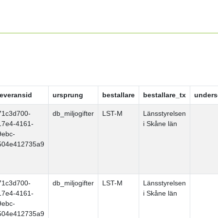
leveransid
ursprung
bestallare
bestallare_tx
unders
71c3d700-
db_miljogifter
LST-M
Länsstyrelsen
17e4-4161-
i Skåne län
9ebc-
504e412735a9
71c3d700-
db_miljogifter
LST-M
Länsstyrelsen
17e4-4161-
i Skåne län
9ebc-
504e412735a9