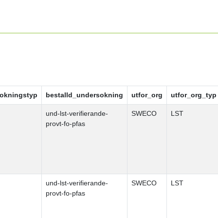
okningstyp
bestalld_undersokning
utfor_org
utfor_org_typ
und-lst-verifierande-
SWECO
LST
provt-fo-pfas
und-lst-verifierande-
SWECO
LST
provt-fo-pfas