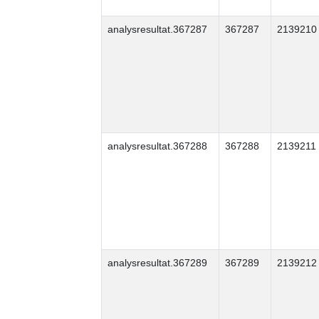
analysresultat.367287
367287
2139210
analysresultat.367288
367288
2139211
analysresultat.367289
367289
2139212