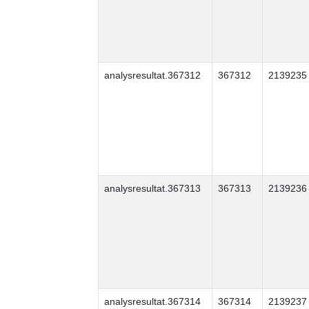
analysresultat.367312
367312
2139235
analysresultat.367313
367313
2139236
analysresultat.367314
367314
2139237