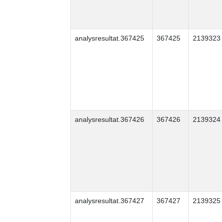
analysresultat.367425
367425
2139323
analysresultat.367426
367426
2139324
analysresultat.367427
367427
2139325