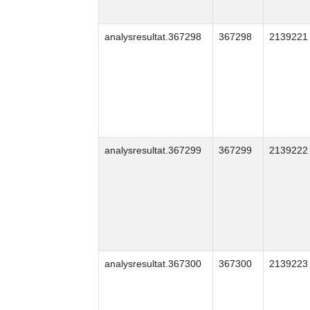
analysresultat.367298
367298
2139221
analysresultat.367299
367299
2139222
analysresultat.367300
367300
2139223