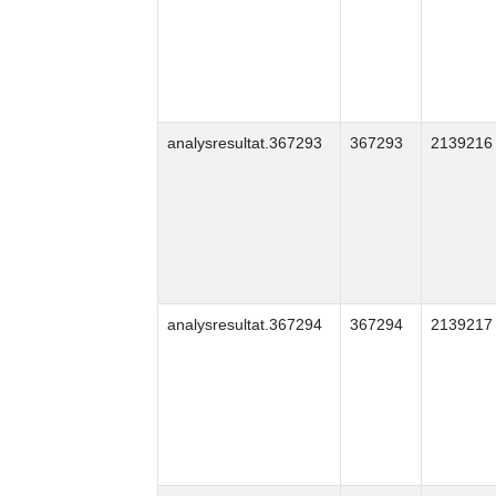
analysresultat.367293
367293
2139216
analysresultat.367294
367294
2139217