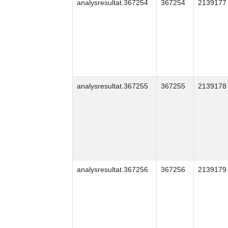
analysresultat.367254
367254
2139177
analysresultat.367255
367255
2139178
analysresultat.367256
367256
2139179