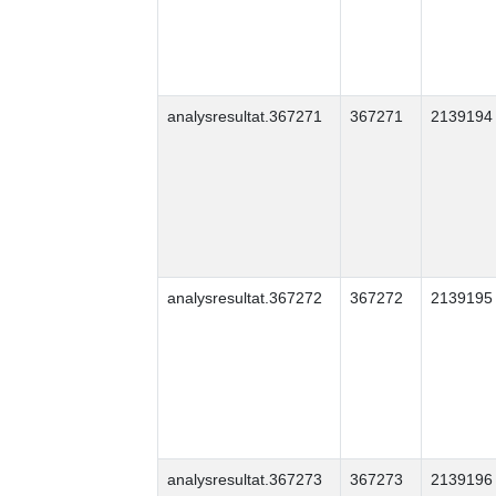
analysresultat.367271
367271
2139194
analysresultat.367272
367272
2139195
analysresultat.367273
367273
2139196