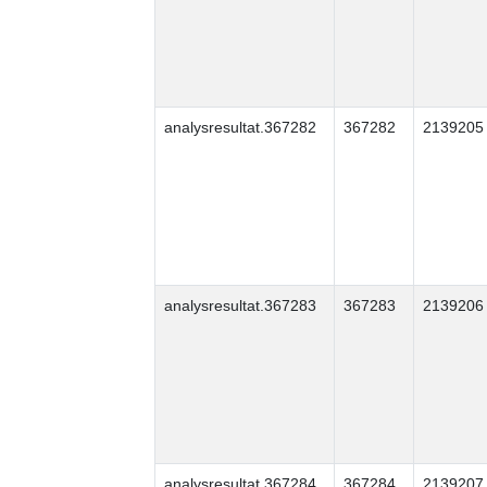
analysresultat.367282
367282
2139205
analysresultat.367283
367283
2139206
analysresultat.367284
367284
2139207