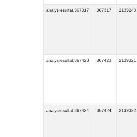
analysresultat.367317
367317
2139240
analysresultat.367423
367423
2139321
analysresultat.367424
367424
2139322