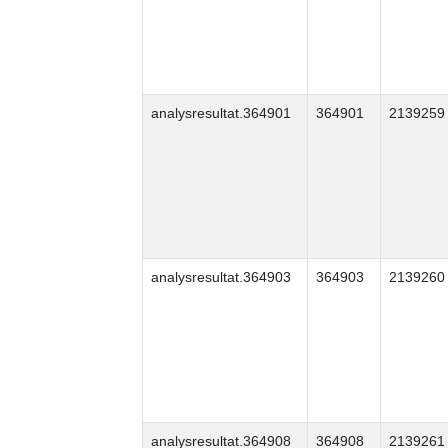
analysresultat.364901
364901
2139259
analysresultat.364903
364903
2139260
analysresultat.364908
364908
2139261