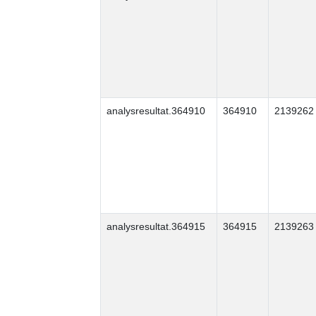
analysresultat.364910
364910
2139262
analysresultat.364915
364915
2139263