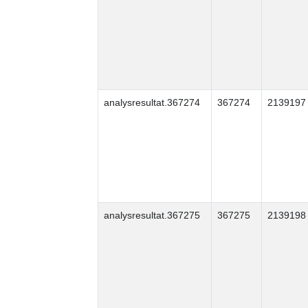
analysresultat.367274
367274
2139197
analysresultat.367275
367275
2139198