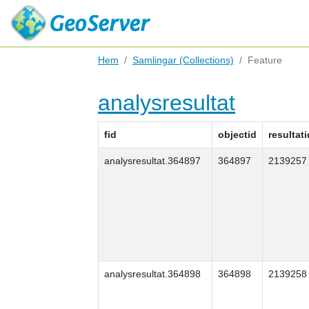
Hem
Samlingar (Collections)
Feature
analysresultat
fid
objectid
resultati
analysresultat.364897
364897
2139257
analysresultat.364898
364898
2139258