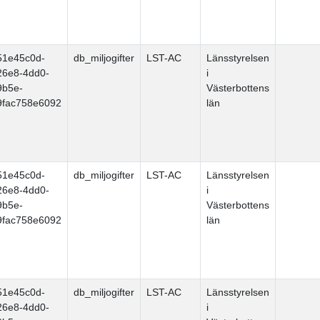
51e45c0d-
db_miljogifter
LST-AC
Länsstyrelsen
26e8-4dd0-
i
9b5e-
Västerbottens
9fac758e6092
län
51e45c0d-
db_miljogifter
LST-AC
Länsstyrelsen
26e8-4dd0-
i
9b5e-
Västerbottens
9fac758e6092
län
51e45c0d-
db_miljogifter
LST-AC
Länsstyrelsen
26e8-4dd0-
i