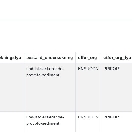
okningstyp
bestalld_undersokning
utfor_org
utfor_org_typ
und-lst-verifierande-
ENSUCON
PRIFOR
provt-fo-sediment
und-lst-verifierande-
ENSUCON
PRIFOR
provt-fo-sediment