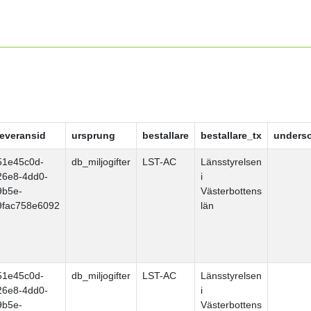
leveransid
ursprung
bestallare
bestallare_tx
unders
51e45c0d-
db_miljogifter
LST-AC
Länsstyrelsen
26e8-4dd0-
i
9b5e-
Västerbottens
9fac758e6092
län
51e45c0d-
db_miljogifter
LST-AC
Länsstyrelsen
26e8-4dd0-
i
9b5e-
Västerbottens