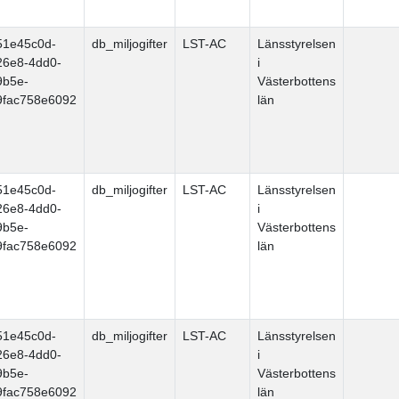
51e45c0d-
db_miljogifter
LST-AC
Länsstyrelsen
26e8-4dd0-
i
9b5e-
Västerbottens
9fac758e6092
län
51e45c0d-
db_miljogifter
LST-AC
Länsstyrelsen
26e8-4dd0-
i
9b5e-
Västerbottens
9fac758e6092
län
51e45c0d-
db_miljogifter
LST-AC
Länsstyrelsen
26e8-4dd0-
i
9b5e-
Västerbottens
9fac758e6092
län