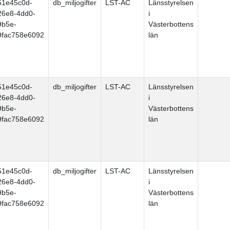
51e45c0d-
db_miljogifter
LST-AC
Länsstyrelsen
26e8-4dd0-
i
9b5e-
Västerbottens
9fac758e6092
län
51e45c0d-
db_miljogifter
LST-AC
Länsstyrelsen
26e8-4dd0-
i
9b5e-
Västerbottens
9fac758e6092
län
51e45c0d-
db_miljogifter
LST-AC
Länsstyrelsen
26e8-4dd0-
i
9b5e-
Västerbottens
9fac758e6092
län