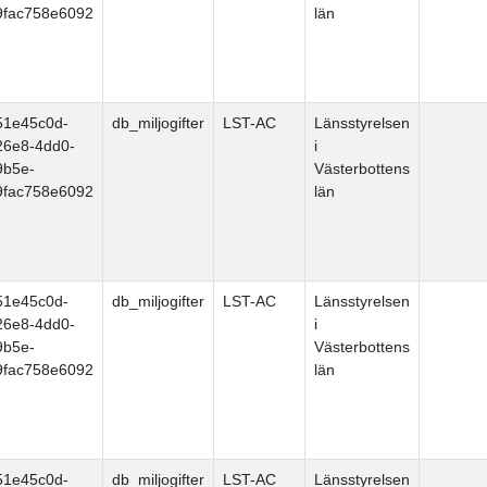
9fac758e6092
län
51e45c0d-
db_miljogifter
LST-AC
Länsstyrelsen
26e8-4dd0-
i
9b5e-
Västerbottens
9fac758e6092
län
51e45c0d-
db_miljogifter
LST-AC
Länsstyrelsen
26e8-4dd0-
i
9b5e-
Västerbottens
9fac758e6092
län
51e45c0d-
db_miljogifter
LST-AC
Länsstyrelsen