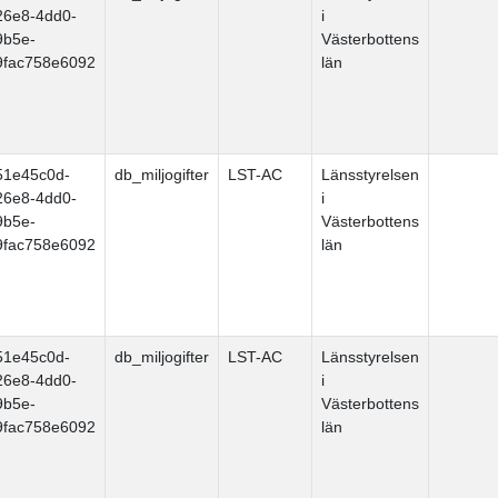
26e8-4dd0-
i
9b5e-
Västerbottens
9fac758e6092
län
51e45c0d-
db_miljogifter
LST-AC
Länsstyrelsen
26e8-4dd0-
i
9b5e-
Västerbottens
9fac758e6092
län
51e45c0d-
db_miljogifter
LST-AC
Länsstyrelsen
26e8-4dd0-
i
9b5e-
Västerbottens
9fac758e6092
län