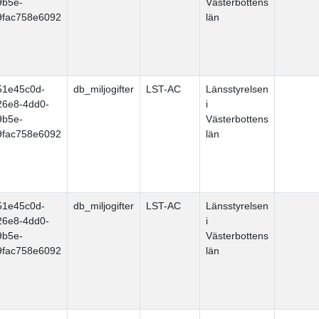
9b5e-
Västerbottens
9fac758e6092
län
51e45c0d-
db_miljogifter
LST-AC
Länsstyrelsen
26e8-4dd0-
i
9b5e-
Västerbottens
9fac758e6092
län
51e45c0d-
db_miljogifter
LST-AC
Länsstyrelsen
26e8-4dd0-
i
9b5e-
Västerbottens
9fac758e6092
län