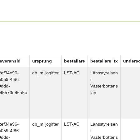
leveransid
ursprung
bestallare
bestallare_tx
unders
2ef34e96-
db_miljogifter
LST-AC
Länsstyrelsen
a059-4f86-
i
9ddd-
Västerbottens
f45573d46a5c
län
2ef34e96-
db_miljogifter
LST-AC
Länsstyrelsen
a059-4f86-
i
9ddd-
Västerbottens