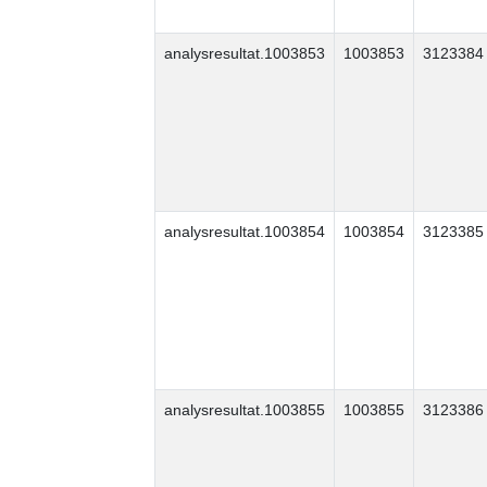
analysresultat.1003853
1003853
3123384
analysresultat.1003854
1003854
3123385
analysresultat.1003855
1003855
3123386