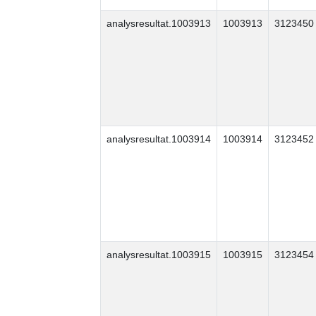
analysresultat.1003913
1003913
3123450
analysresultat.1003914
1003914
3123452
analysresultat.1003915
1003915
3123454