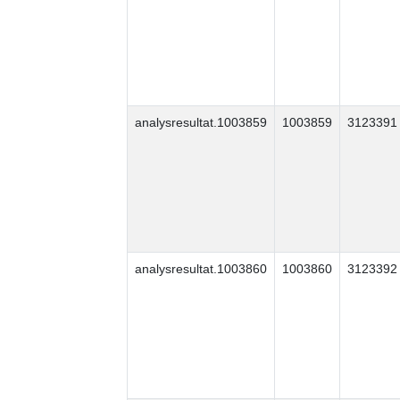
analysresultat.1003859
1003859
3123391
analysresultat.1003860
1003860
3123392