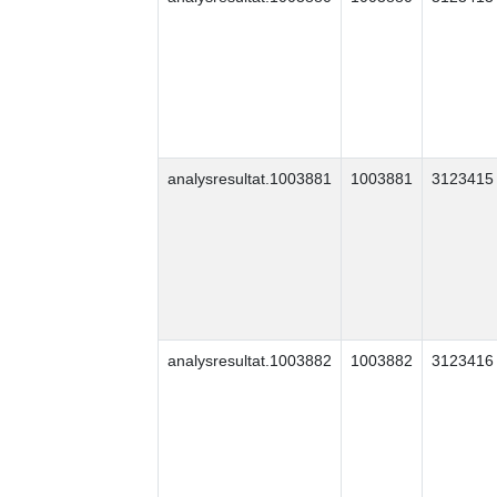
analysresultat.1003881
1003881
3123415
analysresultat.1003882
1003882
3123416