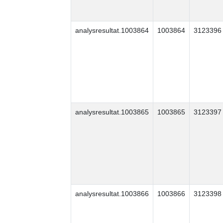
analysresultat.1003864
1003864
3123396
analysresultat.1003865
1003865
3123397
analysresultat.1003866
1003866
3123398