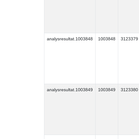
analysresultat.1003848
1003848
3123379
analysresultat.1003849
1003849
3123380