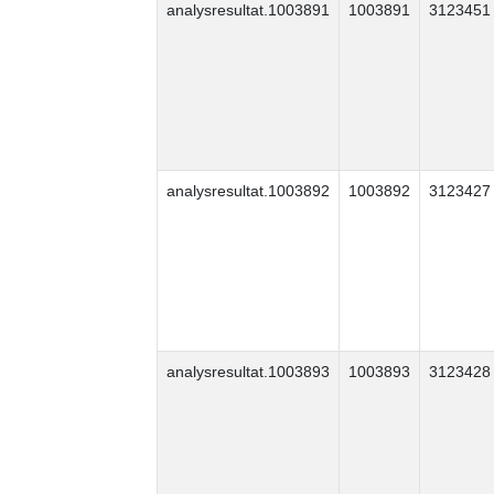
analysresultat.1003891
1003891
3123451
analysresultat.1003892
1003892
3123427
analysresultat.1003893
1003893
3123428