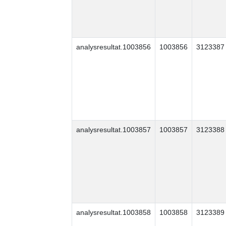
analysresultat.1003856
1003856
3123387
analysresultat.1003857
1003857
3123388
analysresultat.1003858
1003858
3123389