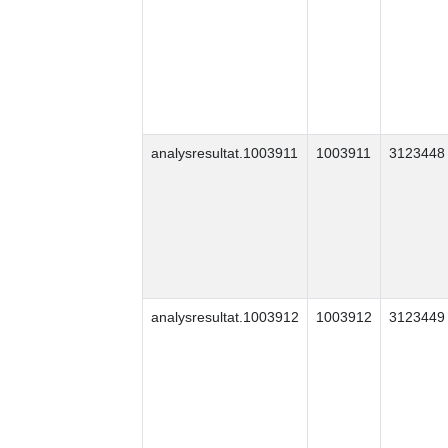
analysresultat.1003911
1003911
3123448
analysresultat.1003912
1003912
3123449