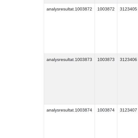
analysresultat.1003872
1003872
3123405
analysresultat.1003873
1003873
3123406
analysresultat.1003874
1003874
3123407