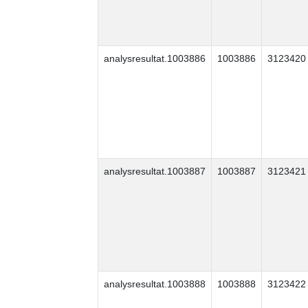
analysresultat.1003886
1003886
3123420
analysresultat.1003887
1003887
3123421
analysresultat.1003888
1003888
3123422