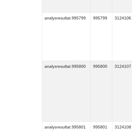
analysresultat.995799
995799
3124106
analysresultat.995800
995800
3124107
analysresultat.995801
995801
3124108