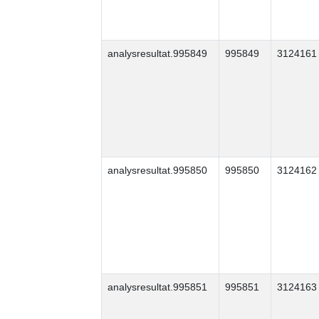
analysresultat.995849
995849
3124161
analysresultat.995850
995850
3124162
analysresultat.995851
995851
3124163