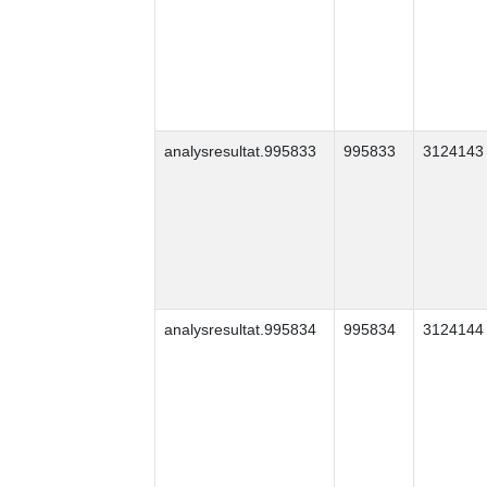
analysresultat.995833
995833
3124143
analysresultat.995834
995834
3124144