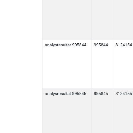
analysresultat.995844
995844
3124154
analysresultat.995845
995845
3124155