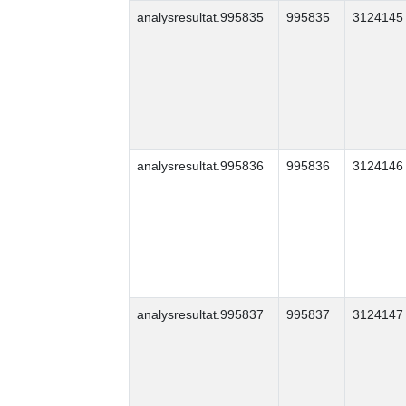
analysresultat.995835
995835
3124145
analysresultat.995836
995836
3124146
analysresultat.995837
995837
3124147