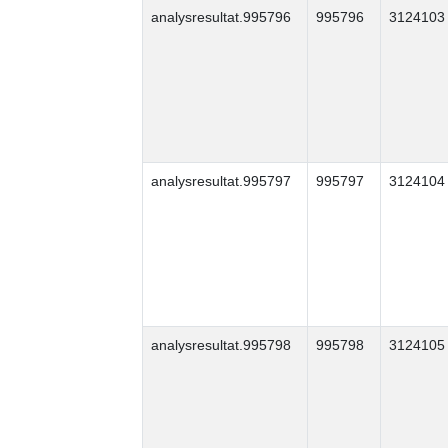
analysresultat.995796
995796
3124103
analysresultat.995797
995797
3124104
analysresultat.995798
995798
3124105