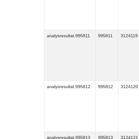
analysresultat.995811
995811
3124119
analysresultat.995812
995812
3124120
analysresultat.995813
995813
3124121