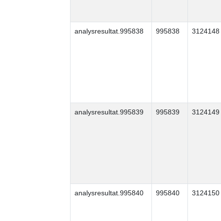
analysresultat.995838
995838
3124148
analysresultat.995839
995839
3124149
analysresultat.995840
995840
3124150