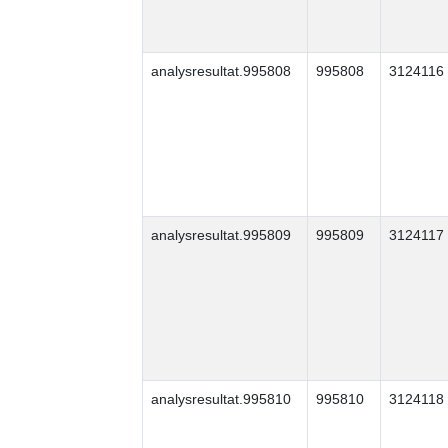
analysresultat.995808
995808
3124116
analysresultat.995809
995809
3124117
analysresultat.995810
995810
3124118