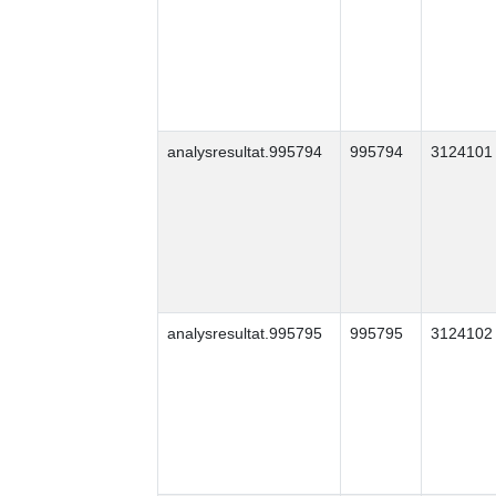
analysresultat.995794
995794
3124101
analysresultat.995795
995795
3124102