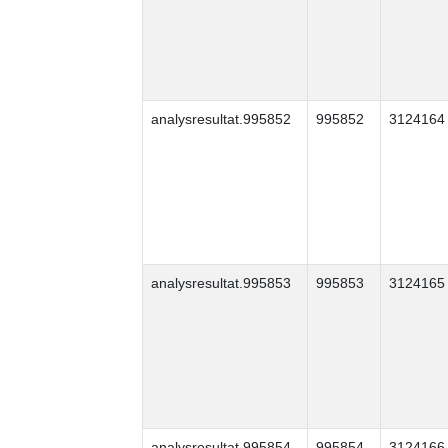
analysresultat.995852
995852
3124164
analysresultat.995853
995853
3124165
analysresultat.995854
995854
3124166