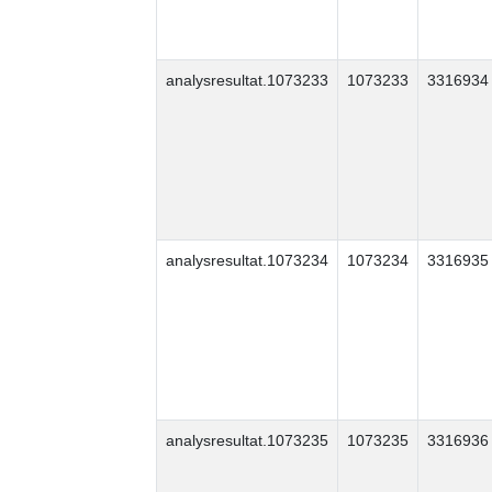
analysresultat.1073233
1073233
3316934
analysresultat.1073234
1073234
3316935
analysresultat.1073235
1073235
3316936