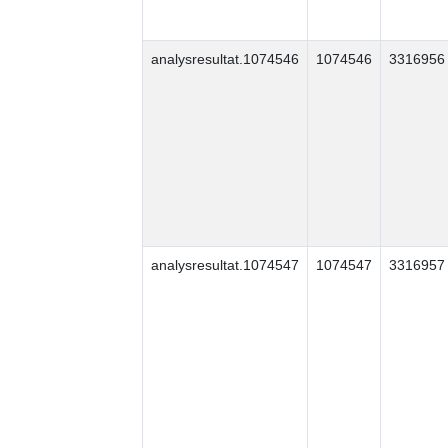
analysresultat.1074546
1074546
3316956
analysresultat.1074547
1074547
3316957