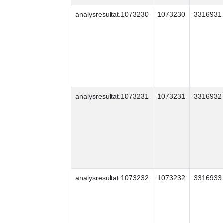
analysresultat.1073230
1073230
3316931
analysresultat.1073231
1073231
3316932
analysresultat.1073232
1073232
3316933