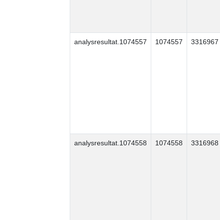
analysresultat.1074557
1074557
3316967
analysresultat.1074558
1074558
3316968