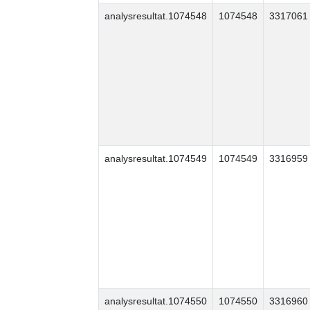
analysresultat.1074548
1074548
3317061
analysresultat.1074549
1074549
3316959
analysresultat.1074550
1074550
3316960