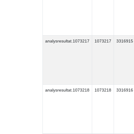
analysresultat.1073217
1073217
3316915
analysresultat.1073218
1073218
3316916