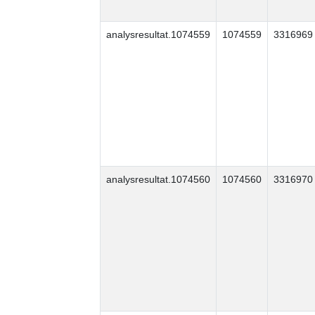
analysresultat.1074559
1074559
3316969
analysresultat.1074560
1074560
3316970