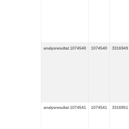
analysresultat.1074540
1074540
3316949
analysresultat.1074541
1074541
3316951