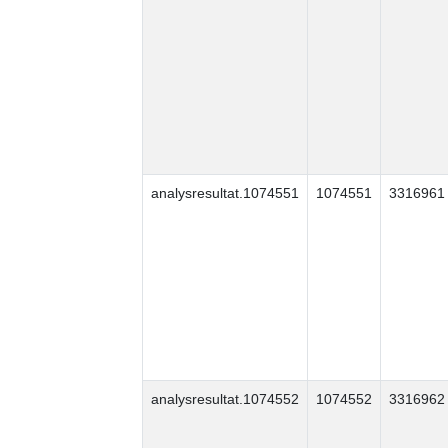
analysresultat.1074551
1074551
3316961
analysresultat.1074552
1074552
3316962