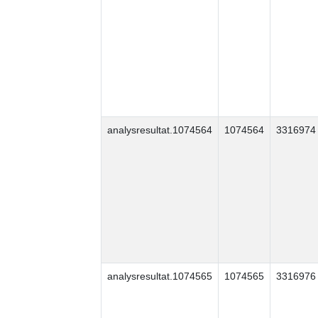
analysresultat.1074564
1074564
3316974
analysresultat.1074565
1074565
3316976