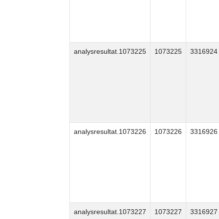
analysresultat.1073225
1073225
3316924
analysresultat.1073226
1073226
3316926
analysresultat.1073227
1073227
3316927