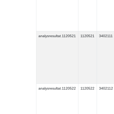
analysresultat.1120521
1120521
3402111
analysresultat.1120522
1120522
3402112