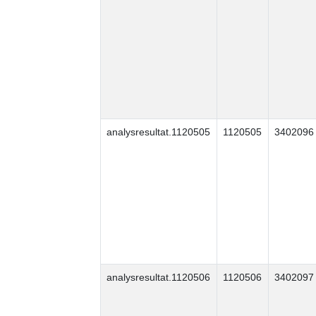
analysresultat.1120505
1120505
3402096
analysresultat.1120506
1120506
3402097