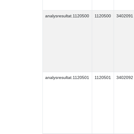
analysresultat.1120500
1120500
3402091
analysresultat.1120501
1120501
3402092