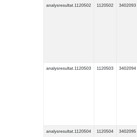
analysresultat.1120502
1120502
3402093
analysresultat.1120503
1120503
3402094
analysresultat.1120504
1120504
3402095