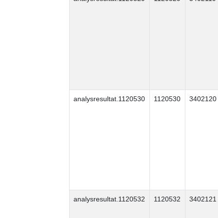
analysresultat.1120530
1120530
3402120
analysresultat.1120532
1120532
3402121