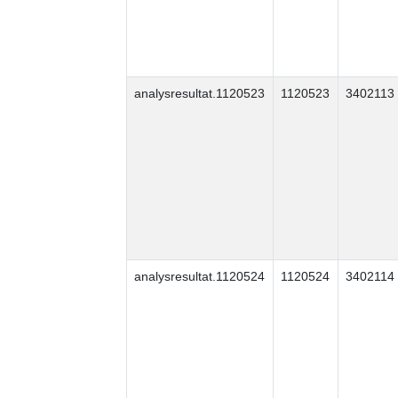
analysresultat.1120523
1120523
3402113
analysresultat.1120524
1120524
3402114