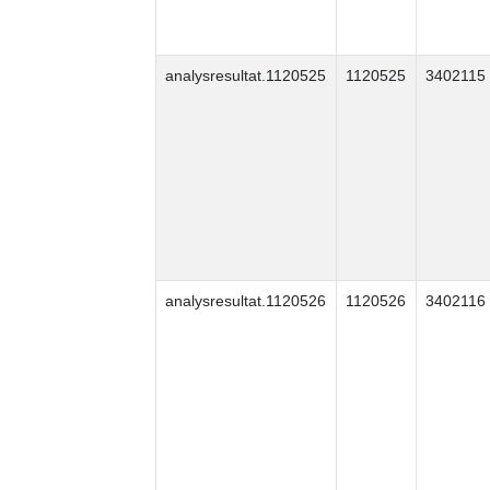
analysresultat.1120525
1120525
3402115
analysresultat.1120526
1120526
3402116