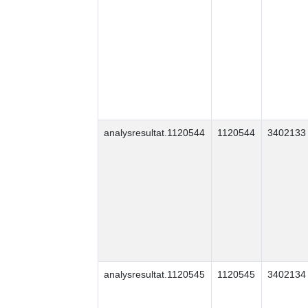
analysresultat.1120544
1120544
3402133
analysresultat.1120545
1120545
3402134