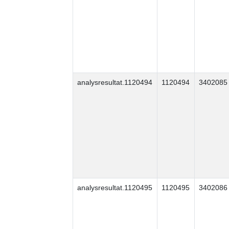
analysresultat.1120494
1120494
3402085
analysresultat.1120495
1120495
3402086