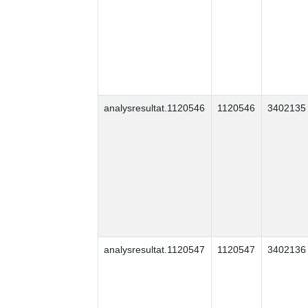
analysresultat.1120546
1120546
3402135
analysresultat.1120547
1120547
3402136