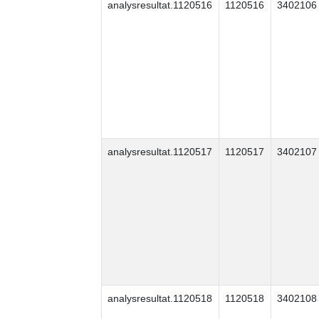
analysresultat.1120516
1120516
3402106
analysresultat.1120517
1120517
3402107
analysresultat.1120518
1120518
3402108