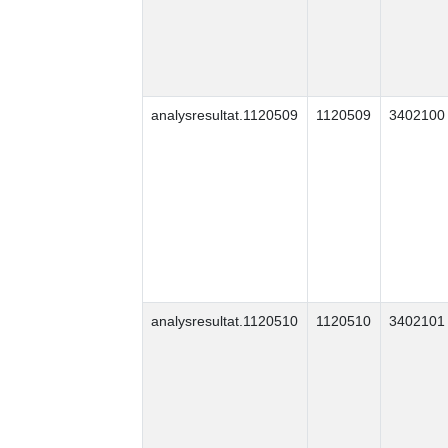
analysresultat.1120509
1120509
3402100
analysresultat.1120510
1120510
3402101