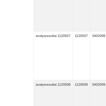
analysresultat.1120507
1120507
3402098
analysresultat.1120508
1120508
3402099