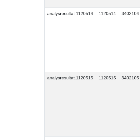
analysresultat.1120514
1120514
3402104
analysresultat.1120515
1120515
3402105