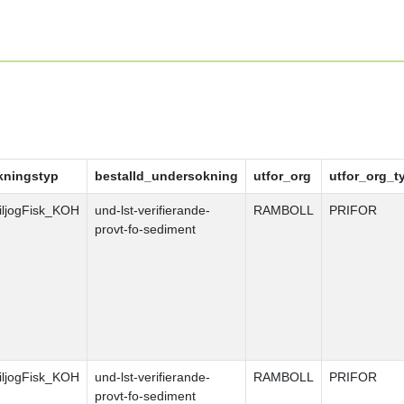
kningstyp
bestalld_undersokning
utfor_org
utfor_org_t
ljogFisk_KOH
und-lst-verifierande-
RAMBOLL
PRIFOR
provt-fo-sediment
ljogFisk_KOH
und-lst-verifierande-
RAMBOLL
PRIFOR
provt-fo-sediment