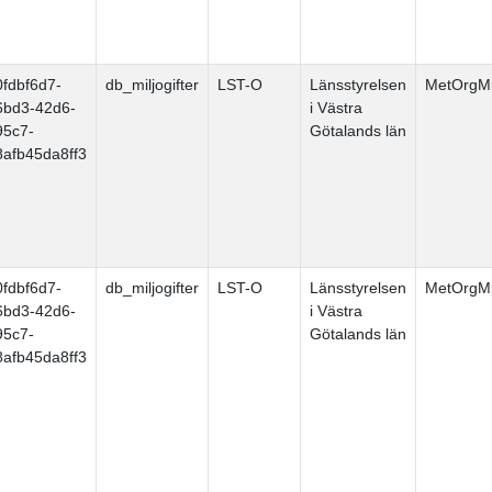
0fdbf6d7-
db_miljogifter
LST-O
Länsstyrelsen
MetOrgMi
6bd3-42d6-
i Västra
95c7-
Götalands län
8afb45da8ff3
0fdbf6d7-
db_miljogifter
LST-O
Länsstyrelsen
MetOrgMi
6bd3-42d6-
i Västra
95c7-
Götalands län
8afb45da8ff3