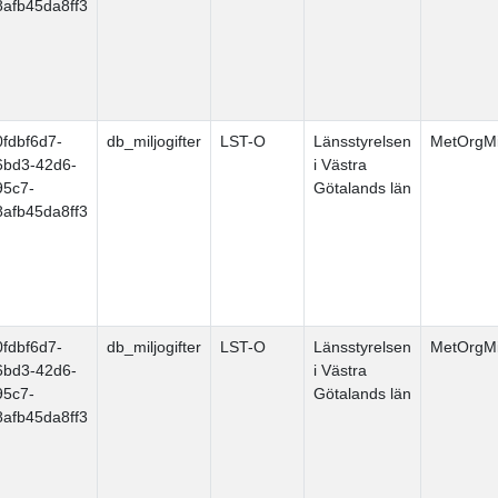
8afb45da8ff3
0fdbf6d7-
db_miljogifter
LST-O
Länsstyrelsen
MetOrgMi
6bd3-42d6-
i Västra
95c7-
Götalands län
8afb45da8ff3
0fdbf6d7-
db_miljogifter
LST-O
Länsstyrelsen
MetOrgMi
6bd3-42d6-
i Västra
95c7-
Götalands län
8afb45da8ff3