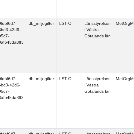
0fdbf6d7-
db_miljogifter
LST-O
Länsstyrelsen
MetOrgMi
6bd3-42d6-
i Västra
95c7-
Götalands län
8afb45da8ff3
0fdbf6d7-
db_miljogifter
LST-O
Länsstyrelsen
MetOrgMi
6bd3-42d6-
i Västra
95c7-
Götalands län
8afb45da8ff3