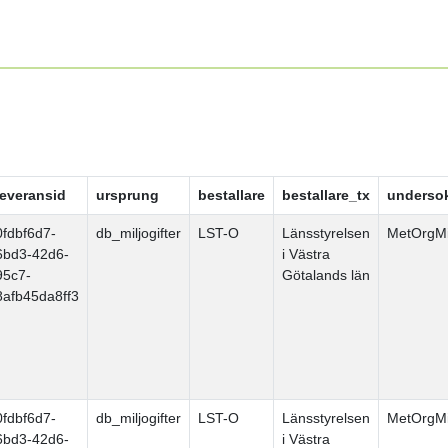
leveransid
ursprung
bestallare
bestallare_tx
underso
0fdbf6d7-
db_miljogifter
LST-O
Länsstyrelsen
MetOrgMi
6bd3-42d6-
i Västra
95c7-
Götalands län
8afb45da8ff3
0fdbf6d7-
db_miljogifter
LST-O
Länsstyrelsen
MetOrgMi
6bd3-42d6-
i Västra