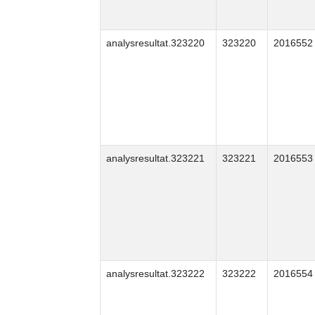
analysresultat.323220
323220
2016552
analysresultat.323221
323221
2016553
analysresultat.323222
323222
2016554