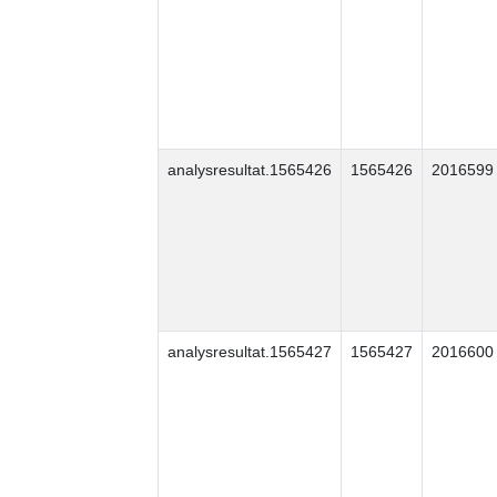
analysresultat.1565426
1565426
2016599
analysresultat.1565427
1565427
2016600