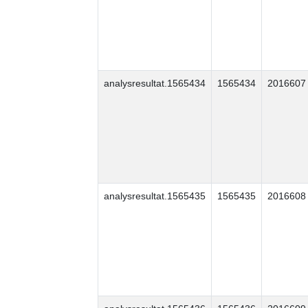
analysresultat.1565434
1565434
2016607
analysresultat.1565435
1565435
2016608