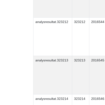
analysresultat.323212
323212
2016544
analysresultat.323213
323213
2016545
analysresultat.323214
323214
2016546