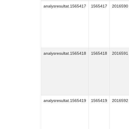
analysresultat.1565417
1565417
2016590
analysresultat.1565418
1565418
2016591
analysresultat.1565419
1565419
2016592