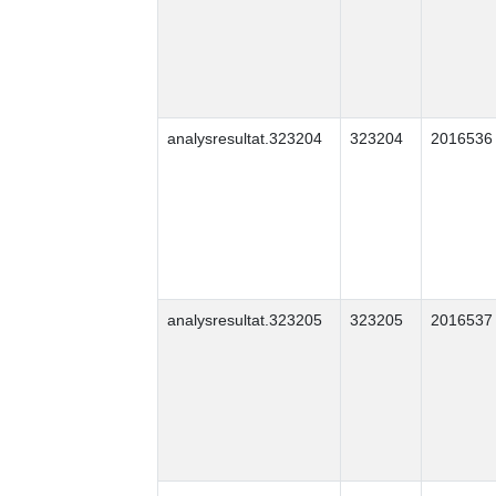
analysresultat.323204
323204
2016536
analysresultat.323205
323205
2016537