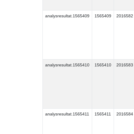
analysresultat.1565409
1565409
2016582
analysresultat.1565410
1565410
2016583
analysresultat.1565411
1565411
2016584