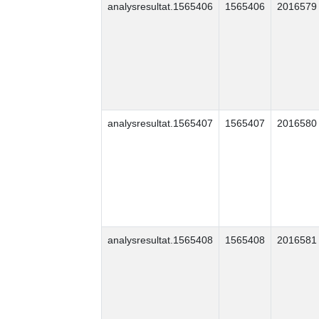
analysresultat.1565406
1565406
2016579
analysresultat.1565407
1565407
2016580
analysresultat.1565408
1565408
2016581