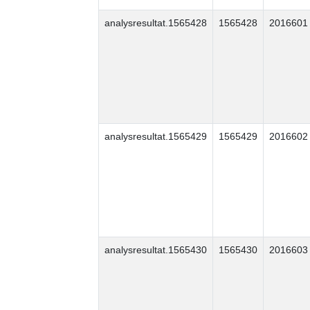
analysresultat.1565428
1565428
2016601
analysresultat.1565429
1565429
2016602
analysresultat.1565430
1565430
2016603