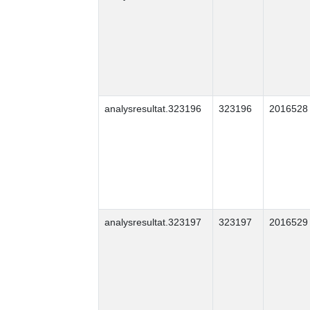
analysresultat.323196
323196
2016528
analysresultat.323197
323197
2016529