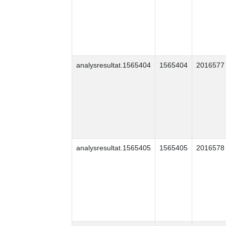
analysresultat.1565404
1565404
2016577
analysresultat.1565405
1565405
2016578