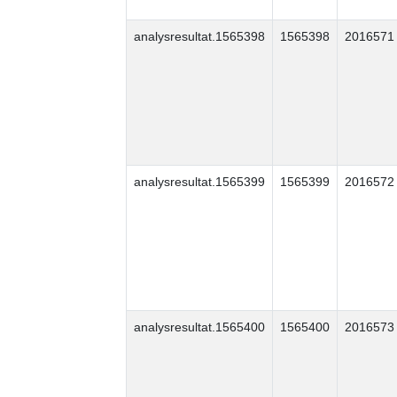
analysresultat.1565398
1565398
2016571
analysresultat.1565399
1565399
2016572
analysresultat.1565400
1565400
2016573