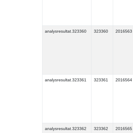
analysresultat.323360
323360
2016563
analysresultat.323361
323361
2016564
analysresultat.323362
323362
2016565