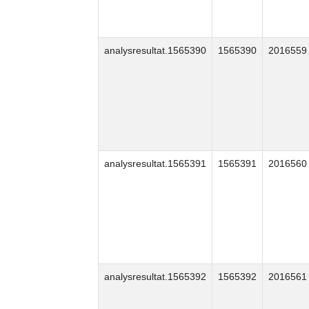
analysresultat.1565390
1565390
2016559
analysresultat.1565391
1565391
2016560
analysresultat.1565392
1565392
2016561