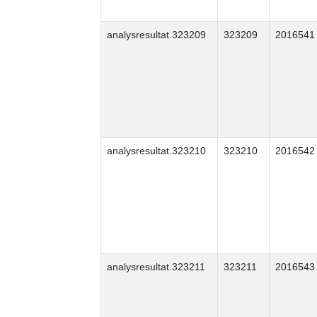
analysresultat.323209
323209
2016541
analysresultat.323210
323210
2016542
analysresultat.323211
323211
2016543