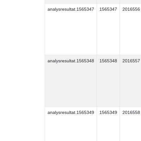
analysresultat.1565347
1565347
2016556
analysresultat.1565348
1565348
2016557
analysresultat.1565349
1565349
2016558