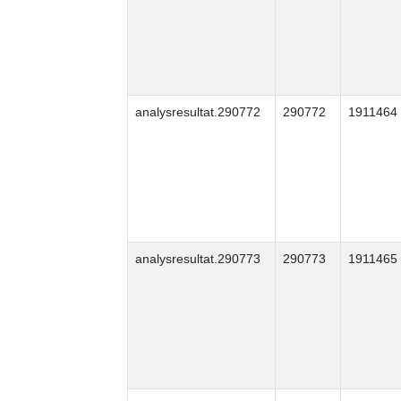
analysresultat.290772
290772
1911464
analysresultat.290773
290773
1911465