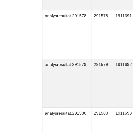
analysresultat.291578
291578
1911691
analysresultat.291579
291579
1911692
analysresultat.291580
291580
1911693