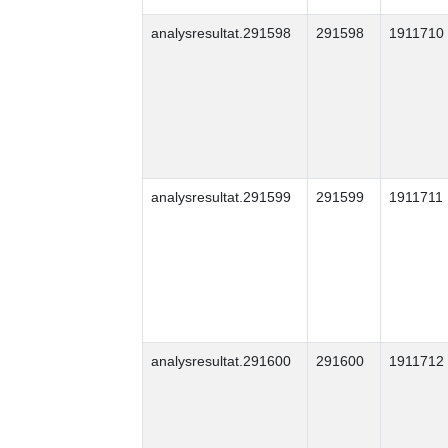
analysresultat.291598
291598
1911710
analysresultat.291599
291599
1911711
analysresultat.291600
291600
1911712