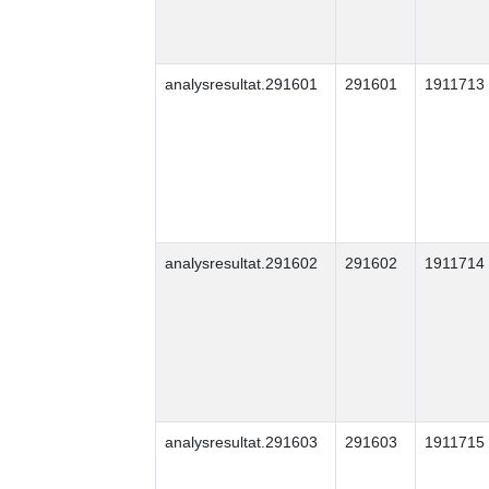
analysresultat.291601
291601
1911713
analysresultat.291602
291602
1911714
analysresultat.291603
291603
1911715