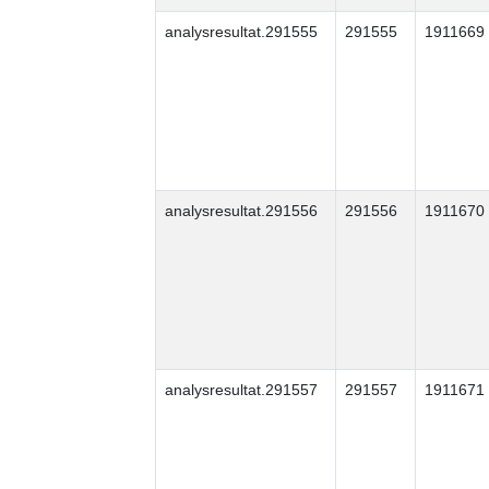
analysresultat.291555
291555
1911669
analysresultat.291556
291556
1911670
analysresultat.291557
291557
1911671