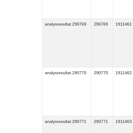
analysresultat.290769
290769
1911461
analysresultat.290770
290770
1911462
analysresultat.290771
290771
1911463