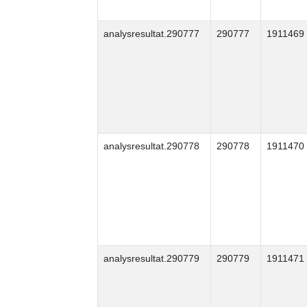
analysresultat.290777
290777
1911469
analysresultat.290778
290778
1911470
analysresultat.290779
290779
1911471