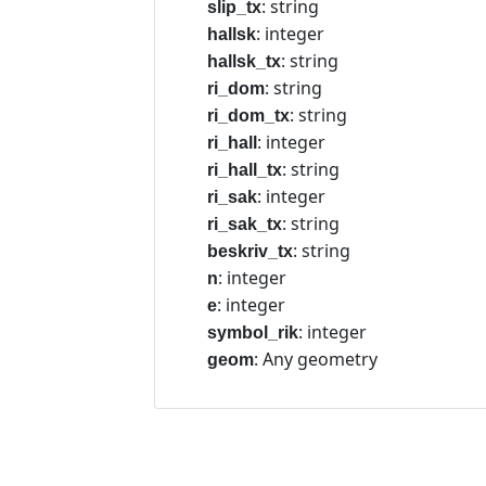
: string
slip_tx
: integer
hallsk
: string
hallsk_tx
: string
ri_dom
: string
ri_dom_tx
: integer
ri_hall
: string
ri_hall_tx
: integer
ri_sak
: string
ri_sak_tx
: string
beskriv_tx
: integer
n
: integer
e
: integer
symbol_rik
: Any geometry
geom