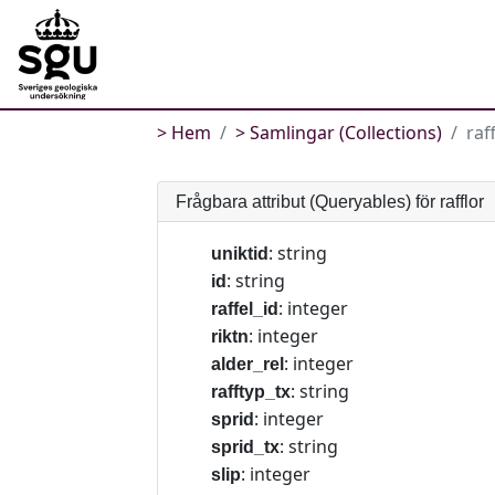
Hem
Samlingar (Collections)
raf
Frågbara attribut (Queryables) för rafflor
: string
uniktid
: string
id
: integer
raffel_id
: integer
riktn
: integer
alder_rel
: string
rafftyp_tx
: integer
sprid
: string
sprid_tx
: integer
slip