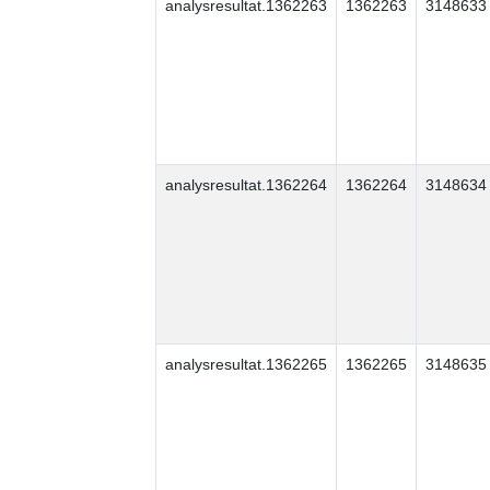
analysresultat.1362263
1362263
3148633
analysresultat.1362264
1362264
3148634
analysresultat.1362265
1362265
3148635