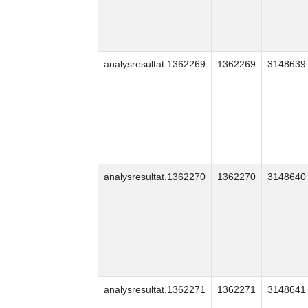
analysresultat.1362269
1362269
3148639
analysresultat.1362270
1362270
3148640
analysresultat.1362271
1362271
3148641