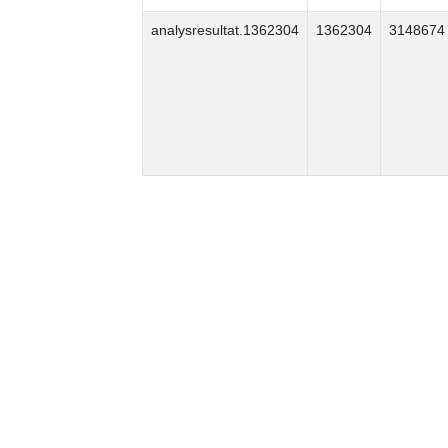
analysresultat.1362304
1362304
3148674