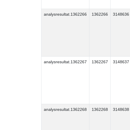
analysresultat.1362266
1362266
3148636
analysresultat.1362267
1362267
3148637
analysresultat.1362268
1362268
3148638