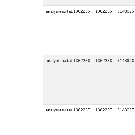
analysresultat.1362255
1362255
3148625
analysresultat.1362256
1362256
3148626
analysresultat.1362257
1362257
3148627