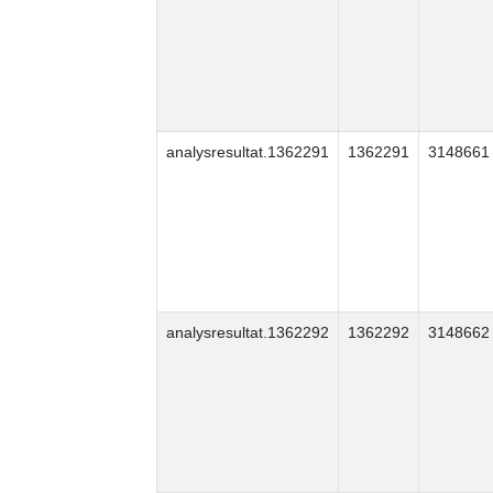
analysresultat.1362291
1362291
3148661
analysresultat.1362292
1362292
3148662