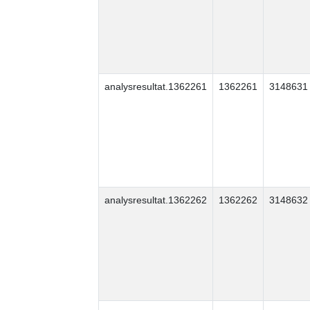
analysresultat.1362261
1362261
3148631
analysresultat.1362262
1362262
3148632