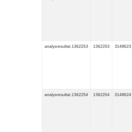
analysresultat.1362253
1362253
3148623
analysresultat.1362254
1362254
3148624