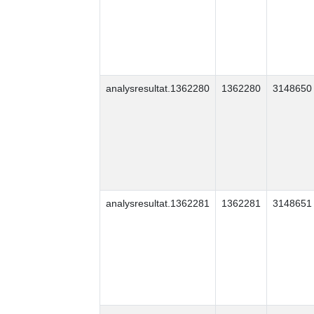
analysresultat.1362280
1362280
3148650
analysresultat.1362281
1362281
3148651