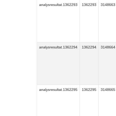
analysresultat.1362293
1362293
3148663
analysresultat.1362294
1362294
3148664
analysresultat.1362295
1362295
3148665