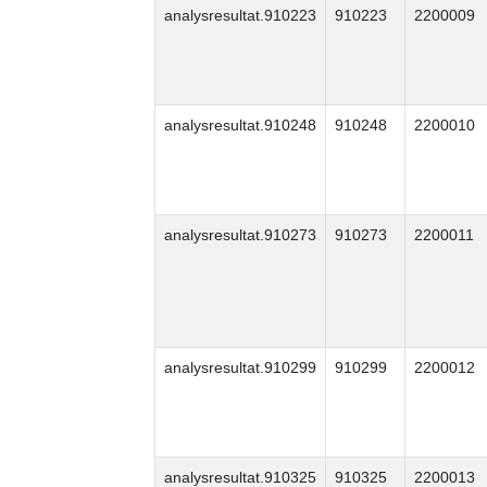
analysresultat.910223
910223
2200009
analysresultat.910248
910248
2200010
analysresultat.910273
910273
2200011
analysresultat.910299
910299
2200012
analysresultat.910325
910325
2200013