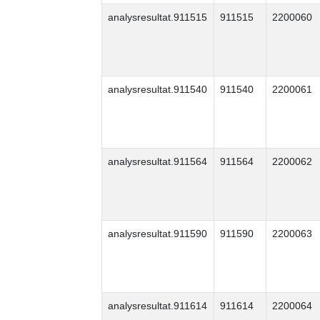
analysresultat.911515
911515
2200060
analysresultat.911540
911540
2200061
analysresultat.911564
911564
2200062
analysresultat.911590
911590
2200063
analysresultat.911614
911614
2200064