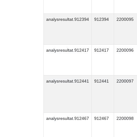
analysresultat.912394
912394
2200095
analysresultat.912417
912417
2200096
analysresultat.912441
912441
2200097
analysresultat.912467
912467
2200098