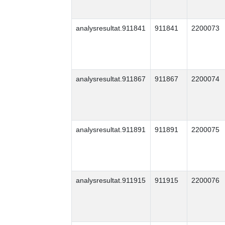
analysresultat.911841
911841
2200073
analysresultat.911867
911867
2200074
analysresultat.911891
911891
2200075
analysresultat.911915
911915
2200076