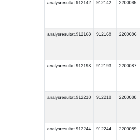
analysresultat.912142
912142
2200085
analysresultat.912168
912168
2200086
analysresultat.912193
912193
2200087
analysresultat.912218
912218
2200088
analysresultat.912244
912244
2200089