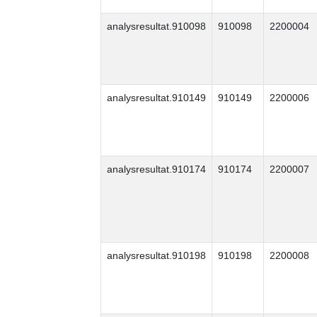
analysresultat.910098
910098
2200004
analysresultat.910149
910149
2200006
analysresultat.910174
910174
2200007
analysresultat.910198
910198
2200008