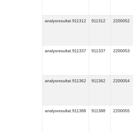
analysresultat.911312
911312
2200052
analysresultat.911337
911337
2200053
analysresultat.911362
911362
2200054
analysresultat.911388
911388
2200055