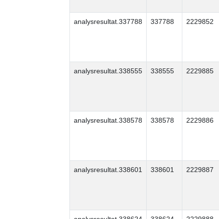
analysresultat.337788
337788
2229852
analysresultat.338555
338555
2229885
analysresultat.338578
338578
2229886
analysresultat.338601
338601
2229887