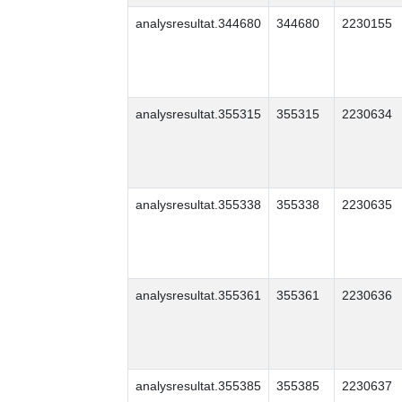
analysresultat.344680
344680
2230155
analysresultat.355315
355315
2230634
analysresultat.355338
355338
2230635
analysresultat.355361
355361
2230636
analysresultat.355385
355385
2230637