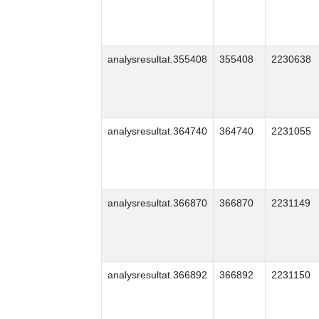
analysresultat.355408
355408
2230638
analysresultat.364740
364740
2231055
analysresultat.366870
366870
2231149
analysresultat.366892
366892
2231150