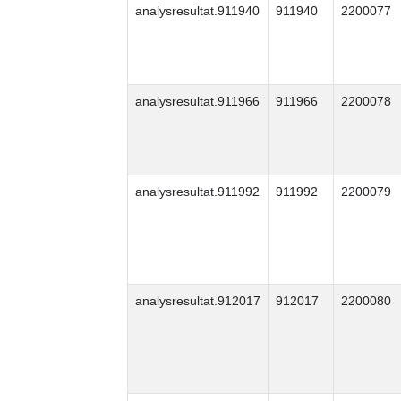
analysresultat.911940
911940
2200077
analysresultat.911966
911966
2200078
analysresultat.911992
911992
2200079
analysresultat.912017
912017
2200080