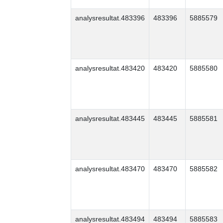
analysresultat.483396
483396
5885579
analysresultat.483420
483420
5885580
analysresultat.483445
483445
5885581
analysresultat.483470
483470
5885582
analysresultat.483494
483494
5885583