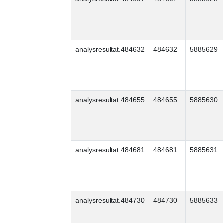
analysresultat.484632
484632
5885629
analysresultat.484655
484655
5885630
analysresultat.484681
484681
5885631
analysresultat.484730
484730
5885633