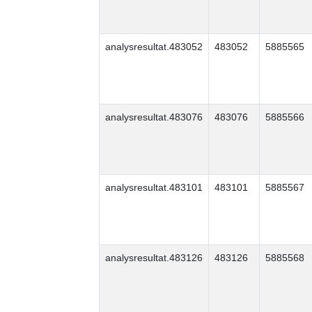
analysresultat.483052
483052
5885565
analysresultat.483076
483076
5885566
analysresultat.483101
483101
5885567
analysresultat.483126
483126
5885568