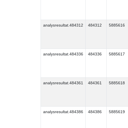
analysresultat.484312
484312
5885616
analysresultat.484336
484336
5885617
analysresultat.484361
484361
5885618
analysresultat.484386
484386
5885619