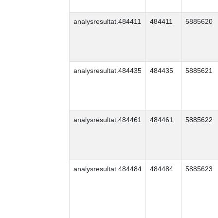
analysresultat.484411
484411
5885620
analysresultat.484435
484435
5885621
analysresultat.484461
484461
5885622
analysresultat.484484
484484
5885623