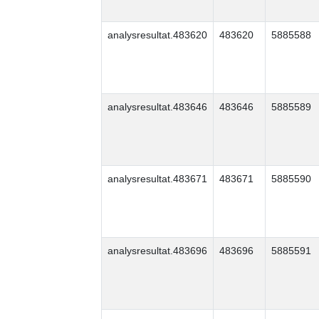
analysresultat.483620
483620
5885588
analysresultat.483646
483646
5885589
analysresultat.483671
483671
5885590
analysresultat.483696
483696
5885591