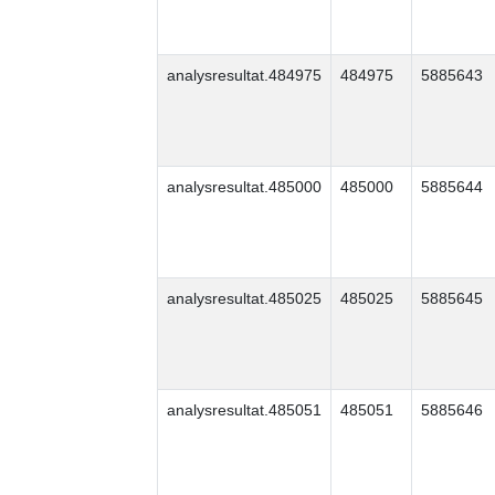
analysresultat.484975
484975
5885643
analysresultat.485000
485000
5885644
analysresultat.485025
485025
5885645
analysresultat.485051
485051
5885646