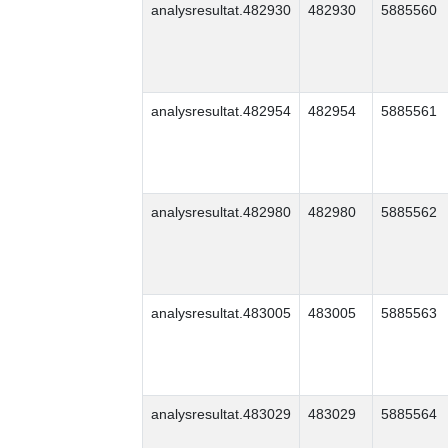
analysresultat.482930
482930
5885560
analysresultat.482954
482954
5885561
analysresultat.482980
482980
5885562
analysresultat.483005
483005
5885563
analysresultat.483029
483029
5885564