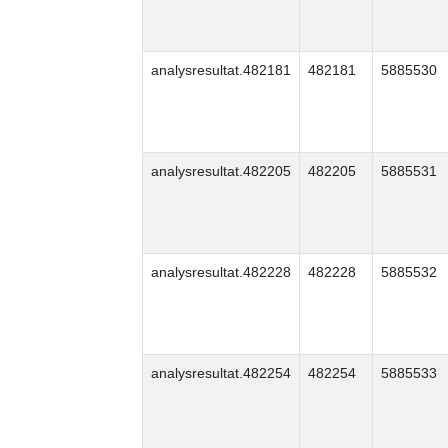
analysresultat.482181
482181
5885530
analysresultat.482205
482205
5885531
analysresultat.482228
482228
5885532
analysresultat.482254
482254
5885533