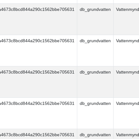
a4673c8bcd844a290c1562bbe705631
db_grundvatten
Vattenmynd
a4673c8bcd844a290c1562bbe705631
db_grundvatten
Vattenmynd
a4673c8bcd844a290c1562bbe705631
db_grundvatten
Vattenmynd
a4673c8bcd844a290c1562bbe705631
db_grundvatten
Vattenmynd
a4673c8bcd844a290c1562bbe705631
db_grundvatten
Vattenmynd