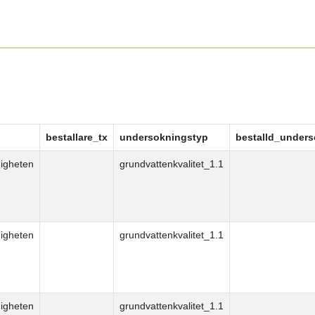
bestallare_tx
undersokningstyp
bestalld_under
igheten
grundvattenkvalitet_1.1
igheten
grundvattenkvalitet_1.1
igheten
grundvattenkvalitet_1.1