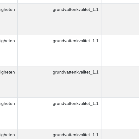
igheten
grundvattenkvalitet_1.1
igheten
grundvattenkvalitet_1.1
igheten
grundvattenkvalitet_1.1
igheten
grundvattenkvalitet_1.1
igheten
grundvattenkvalitet_1.1