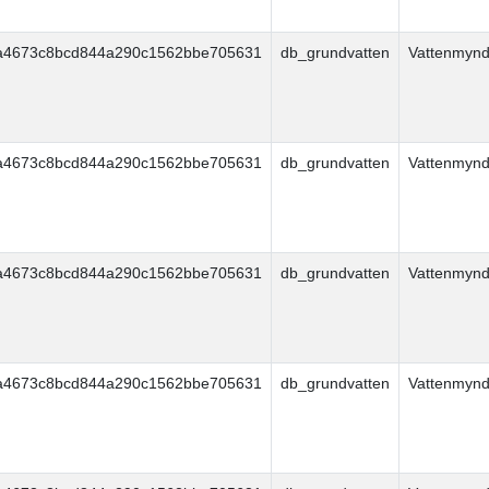
a4673c8bcd844a290c1562bbe705631
db_grundvatten
Vattenmynd
a4673c8bcd844a290c1562bbe705631
db_grundvatten
Vattenmynd
a4673c8bcd844a290c1562bbe705631
db_grundvatten
Vattenmynd
a4673c8bcd844a290c1562bbe705631
db_grundvatten
Vattenmynd