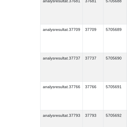
analysresultat.37681
37681
5705688
analysresultat.37709
37709
5705689
analysresultat.37737
37737
5705690
analysresultat.37766
37766
5705691
analysresultat.37793
37793
5705692