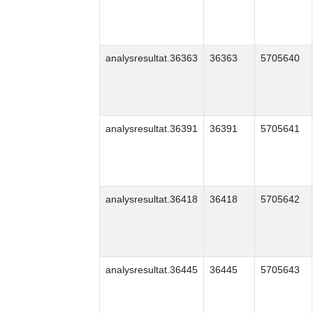
analysresultat.36363
36363
5705640
analysresultat.36391
36391
5705641
analysresultat.36418
36418
5705642
analysresultat.36445
36445
5705643