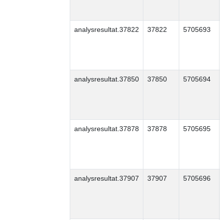
analysresultat.37822
37822
5705693
analysresultat.37850
37850
5705694
analysresultat.37878
37878
5705695
analysresultat.37907
37907
5705696