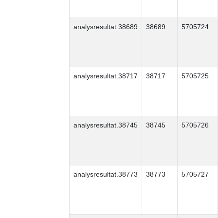
analysresultat.38689
38689
5705724
analysresultat.38717
38717
5705725
analysresultat.38745
38745
5705726
analysresultat.38773
38773
5705727