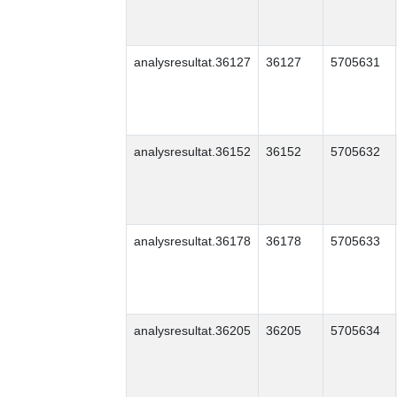
analysresultat.36127
36127
5705631
analysresultat.36152
36152
5705632
analysresultat.36178
36178
5705633
analysresultat.36205
36205
5705634