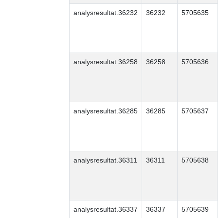
analysresultat.36232
36232
5705635
analysresultat.36258
36258
5705636
analysresultat.36285
36285
5705637
analysresultat.36311
36311
5705638
analysresultat.36337
36337
5705639