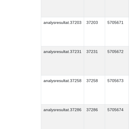
analysresultat.37203
37203
5705671
analysresultat.37231
37231
5705672
analysresultat.37258
37258
5705673
analysresultat.37286
37286
5705674