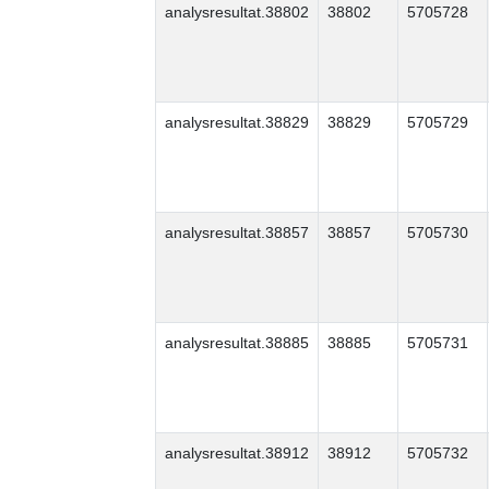
analysresultat.38802
38802
5705728
analysresultat.38829
38829
5705729
analysresultat.38857
38857
5705730
analysresultat.38885
38885
5705731
analysresultat.38912
38912
5705732