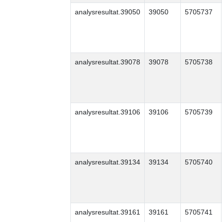
analysresultat.39050
39050
5705737
analysresultat.39078
39078
5705738
analysresultat.39106
39106
5705739
analysresultat.39134
39134
5705740
analysresultat.39161
39161
5705741