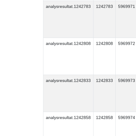
analysresultat.1242783
1242783
5969971
analysresultat.1242808
1242808
5969972
analysresultat.1242833
1242833
5969973
analysresultat.1242858
1242858
5969974