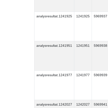
analysresultat.1241925
1241925
5969937
analysresultat.1241951
1241951
5969938
analysresultat.1241977
1241977
5969939
analysresultat.1242027
1242027
5969941