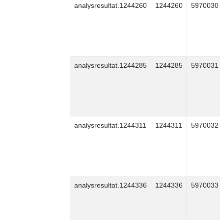
analysresultat.1244260
1244260
5970030
analysresultat.1244285
1244285
5970031
analysresultat.1244311
1244311
5970032
analysresultat.1244336
1244336
5970033