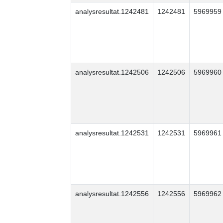
analysresultat.1242481
1242481
5969959
analysresultat.1242506
1242506
5969960
analysresultat.1242531
1242531
5969961
analysresultat.1242556
1242556
5969962