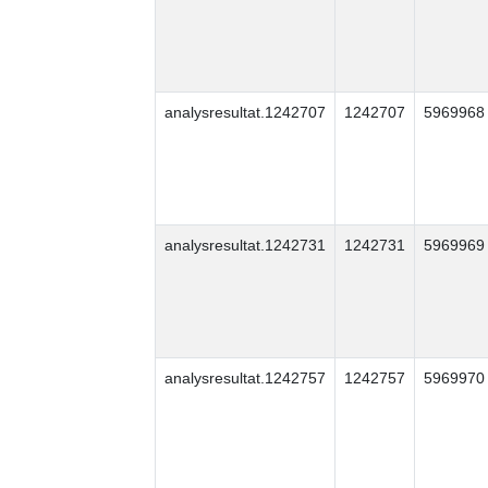
analysresultat.1242707
1242707
5969968
analysresultat.1242731
1242731
5969969
analysresultat.1242757
1242757
5969970