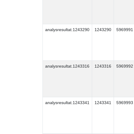
analysresultat.1243290
1243290
5969991
analysresultat.1243316
1243316
5969992
analysresultat.1243341
1243341
5969993