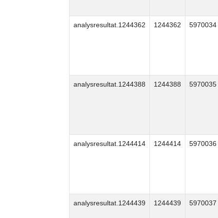
analysresultat.1244362
1244362
5970034
analysresultat.1244388
1244388
5970035
analysresultat.1244414
1244414
5970036
analysresultat.1244439
1244439
5970037