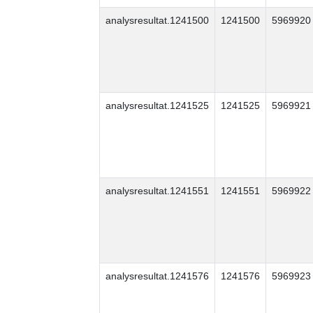
analysresultat.1241500
1241500
5969920
analysresultat.1241525
1241525
5969921
analysresultat.1241551
1241551
5969922
analysresultat.1241576
1241576
5969923