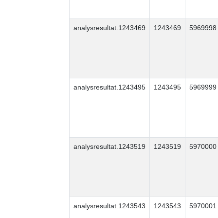
analysresultat.1243469
1243469
5969998
analysresultat.1243495
1243495
5969999
analysresultat.1243519
1243519
5970000
analysresultat.1243543
1243543
5970001