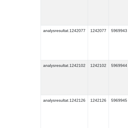
analysresultat.1242077
1242077
5969943
analysresultat.1242102
1242102
5969944
analysresultat.1242126
1242126
5969945