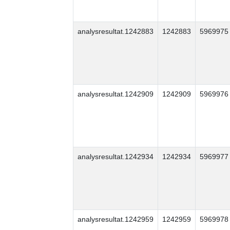
analysresultat.1242883
1242883
5969975
analysresultat.1242909
1242909
5969976
analysresultat.1242934
1242934
5969977
analysresultat.1242959
1242959
5969978