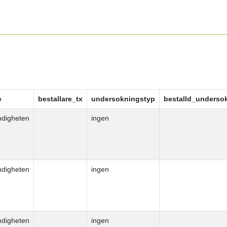
e
bestallare_tx
undersokningstyp
bestalld_underso
ndigheten
ingen
ndigheten
ingen
ndigheten
ingen