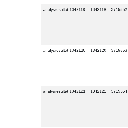
analysresultat.1342119
1342119
3715552
analysresultat.1342120
1342120
3715553
analysresultat.1342121
1342121
3715554