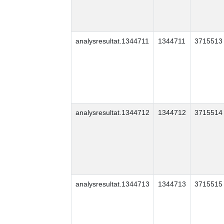
analysresultat.1344711
1344711
3715513
analysresultat.1344712
1344712
3715514
analysresultat.1344713
1344713
3715515