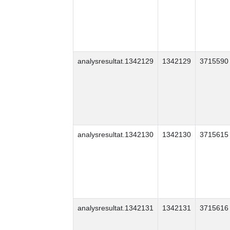
analysresultat.1342129
1342129
3715590
analysresultat.1342130
1342130
3715615
analysresultat.1342131
1342131
3715616