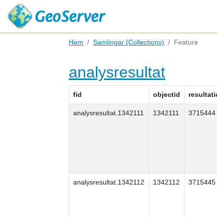
Hem
Samlingar (Collections)
Feature
analysresultat
fid
objectid
resultati
analysresultat.1342111
1342111
3715444
analysresultat.1342112
1342112
3715445