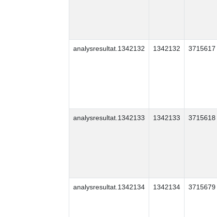
analysresultat.1342132
1342132
3715617
analysresultat.1342133
1342133
3715618
analysresultat.1342134
1342134
3715679