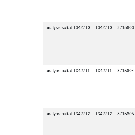
analysresultat.1342710
1342710
3715603
analysresultat.1342711
1342711
3715604
analysresultat.1342712
1342712
3715605