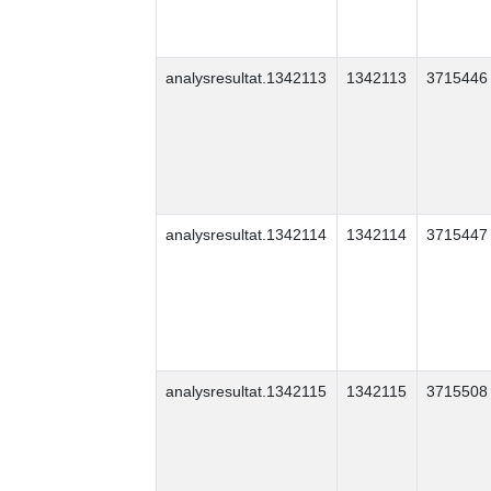
analysresultat.1342113
1342113
3715446
analysresultat.1342114
1342114
3715447
analysresultat.1342115
1342115
3715508