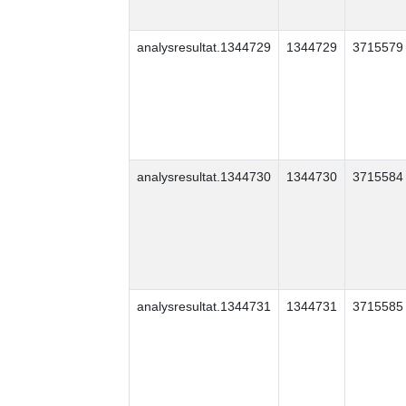
analysresultat.1344729
1344729
3715579
analysresultat.1344730
1344730
3715584
analysresultat.1344731
1344731
3715585