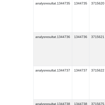
analysresultat.1344735
1344735
3715620
analysresultat.1344736
1344736
3715621
analysresultat.1344737
1344737
3715622
analysresultat.1344738
1344738
3715675