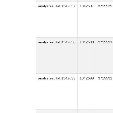
analysresultat.1342697
1342697
3715539
analysresultat.1342698
1342698
3715591
analysresultat.1342699
1342699
3715592