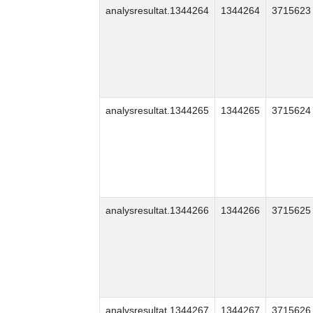
analysresultat.1344264
1344264
3715623
analysresultat.1344265
1344265
3715624
analysresultat.1344266
1344266
3715625
analysresultat.1344267
1344267
3715626