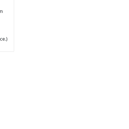
om
ce.)