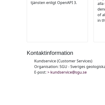
tjänsten enligt OpenAPI 3.
alla
denn
of a
in t
Kontaktinformation
Kundservice (Customer Services)
Organisation: SGU - Sveriges geologisk
E-post:
kundservice@sgu.se